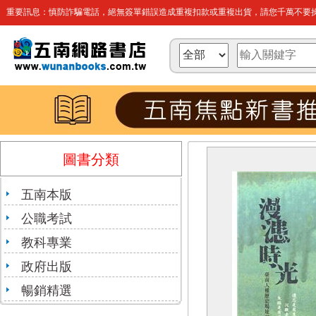
重要訊息：慎防詐騙電話，絕無簽單錯誤造成重複扣款或重複出貨，請您千萬不要操
圖書分類
五南本版
公職考試
教科專業
政府出版
暢銷精選