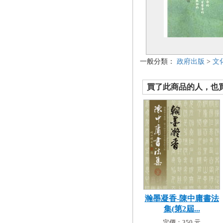
一般分類：
政府出版
>
文
買了此商品的人，也買了.
瀚墨凝香-陳中庸書法
集(第2屆...
定價：350 元