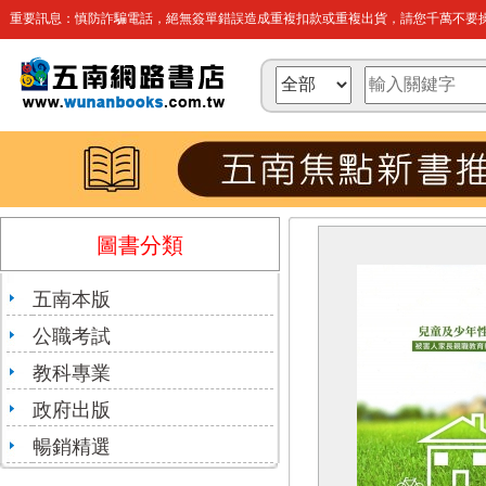
重要訊息：慎防詐騙電話，絕無簽單錯誤造成重複扣款或重複出貨，請您千萬不要操
圖書分類
五南本版
公職考試
教科專業
政府出版
暢銷精選