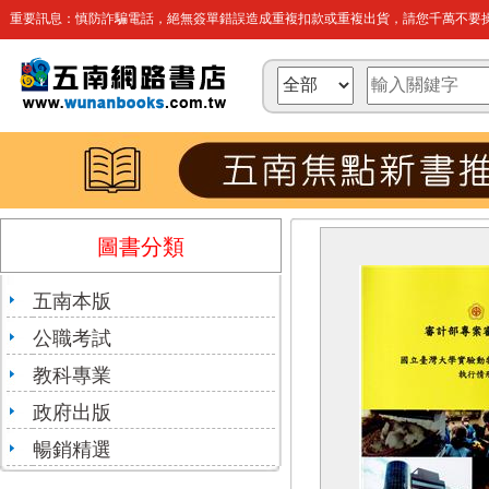
重要訊息：慎防詐騙電話，絕無簽單錯誤造成重複扣款或重複出貨，請您千萬不要操
圖書分類
五南本版
公職考試
教科專業
政府出版
暢銷精選