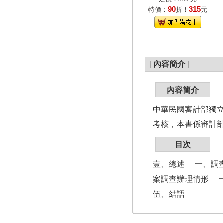
90
315
特價：
折！
元
|
內容簡介
|
內容簡介
中華民國審計部獨
考核，本書係審計
目次
壹、總述 一、調
案調查辦理情形 
伍、結語