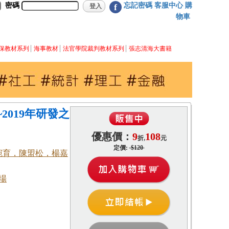
密碼
忘記密碼
客服中心
購
f
物車
保教材系列
海事教材
法官學院裁判教材系列
張志清海大書籍
2019年研發之
優惠價：
9
108
折,
元
定價:
$120
宛育，陳盟松，楊嘉
場