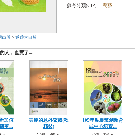
參考分類(CIP)：
農藝
府出版
>
遨遊大自然
人，也買了....
新加值
美麗的意外鰲鼓(軟
105年度農業創新育
究...
精裝)
成中心培育...
 元
定價：500 元
定價：250 元