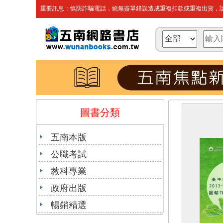
重要訊息：慎防詐騙電話，絕無簽單錯誤造成重複扣款或重複出貨，請
圖書分類
五南本版
公職考試
教科專業
政府出版
暢銷精選