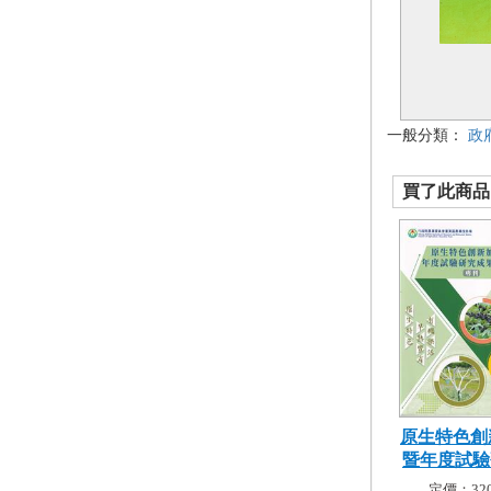
一般分類：
政
買了此商品的
原生特色創
暨年度試驗研
定價：320