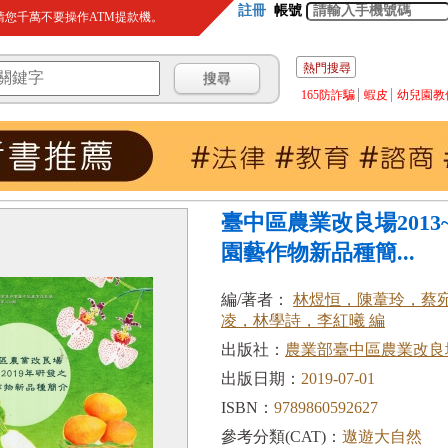
註冊
帳號
您千萬不要操作ATM提款機。
熱門搜尋
165防詐騙
蝦皮
幼兒園教
臺中區農業改良場2013~
園藝作物新品種簡...
編/著者：
林煜恒，陳葦玲，蔡
凌，林學詩，李紅曦 編
出版社：
農業部臺中區農業改良
出版日期：
2019-07-01
ISBN：
9789860592627
參考分類(CAT)：
遨遊大自然