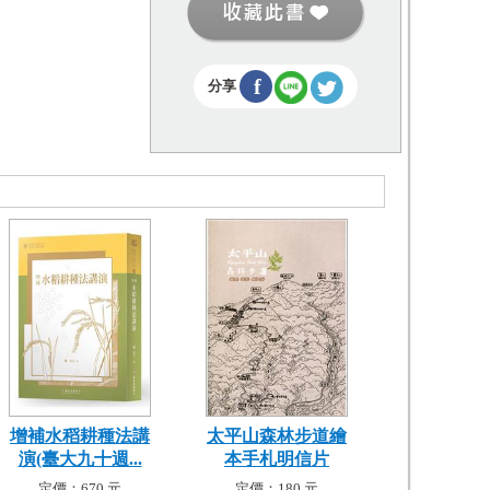
f
分享
增補水稻耕種法講
太平山森林步道繪
演(臺大九十週...
本手札明信片
定價：670 元
定價：180 元