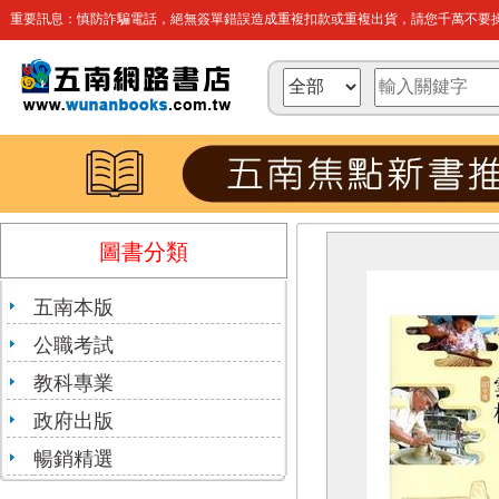
重要訊息：慎防詐騙電話，絕無簽單錯誤造成重複扣款或重複出貨，請您千萬不要操
圖書分類
五南本版
公職考試
教科專業
政府出版
暢銷精選