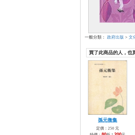
一般分類：
政府出版
>
文
買了此商品的人，也買了.
孫元衡集
定價：250 元
80
200
特價：
折！
元