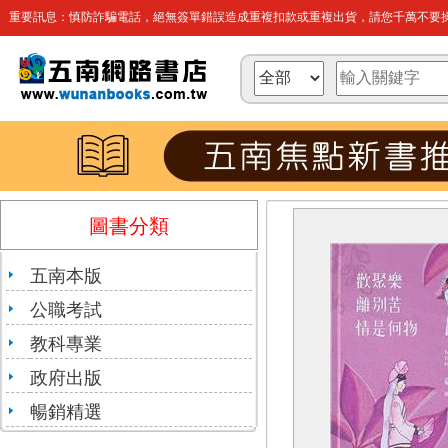
重要訊息：慎防詐騙電話，絕無簽單錯誤造成重複扣款或重複出貨，請您千萬不要操
圖書分類
五南本版
公職考試
教科專業
政府出版
暢銷精選