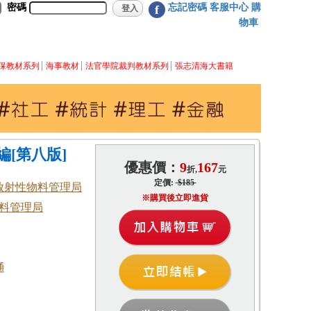
密碼
忘記密碼
客服中心
購
f
物車
保教材系列
海事教材
法官學院裁判教材系列
張志清海大書籍
[第八版]
優惠價：
9
167
折,
元
定價:
$185
放射性物料管理局
※購買後立即進貨
料管理局
通