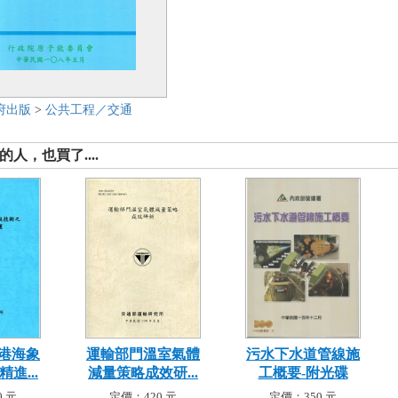
府出版
>
公共工程／交通
人，也買了....
港海象
運輸部門溫室氣體
污水下水道管線施
進...
減量策略成效研...
工概要-附光碟
 元
定價：420 元
定價：350 元