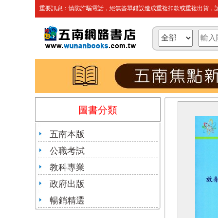
重要訊息：慎防詐騙電話，絕無簽單錯誤造成重複扣款或重複出貨，請
圖書分類
五南本版
公職考試
教科專業
政府出版
暢銷精選