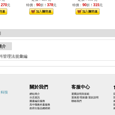
270
90
378
90
315
！
元
特價：
折！
元
特價：
折！
元
|
簡介
料管理法規彙編
關於我們
客服中心
網站簡介
運費說明與規範
分店資訊
退換貨/瑕疵書/退款說明
圖書編目服務
聯絡我們
高中職教科書服務
政府出版品總經銷