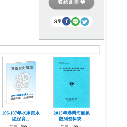
f
分享
106-107年水庫集水
2015年港灣海氣象
區保育...
觀測資料統...
定價：500 元
定價：100 元