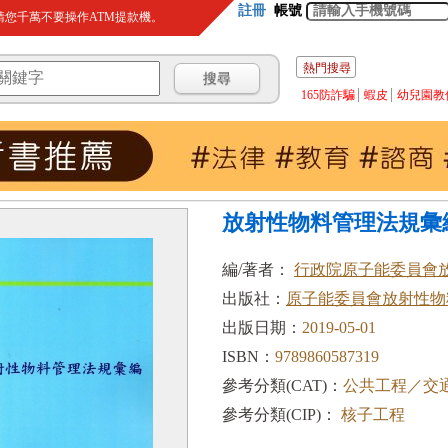
註冊
帳號
您千萬不要操作ATM提款機。
熱門搜尋
165防詐騙
蝦皮
幼兒園教
放射性物料管理法規彙編
編/著者：
行政院原子能委員會
出版社：
原子能委員會放射性物
出版日期：
2019-05-01
ISBN：
9789860587319
參考分類(CAT)：
公共工程／交
參考分類(CIP)：
核子工程