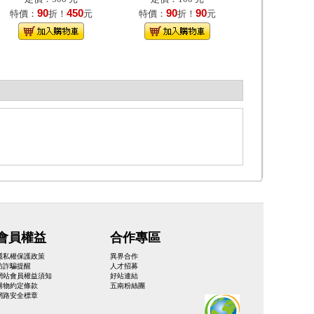
90
450
90
90
特價：
折！
元
特價：
折！
元
會員權益
合作專區
隱私權保護政策
異界合作
防詐騙提醒
人才招募
網站會員權益須知
好站連結
購物約定條款
五南粉絲團
網路安全標章