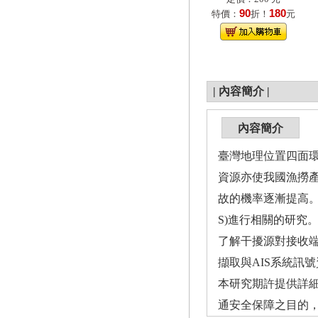
90
180
特價：
折！
元
|
內容簡介
|
內容簡介
臺灣地理位置四面
資源亦使我國漁撈
故的機率逐漸提高。為有效
S)進行相關的研究
了解干擾源對接收端
擷取與AIS系統訊
本研究期許提供詳
通安全保障之目的