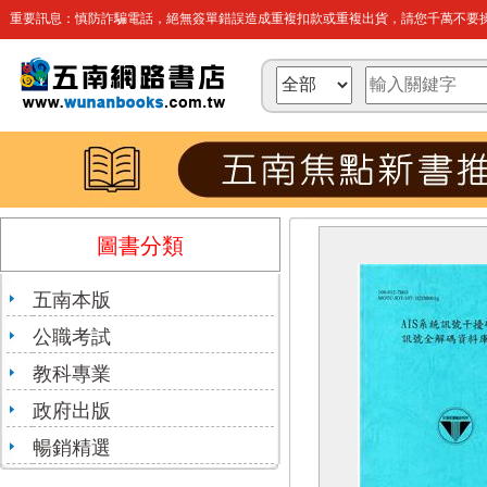
重要訊息：慎防詐騙電話，絕無簽單錯誤造成重複扣款或重複出貨，請您千萬不要操
圖書分類
五南本版
公職考試
教科專業
政府出版
暢銷精選