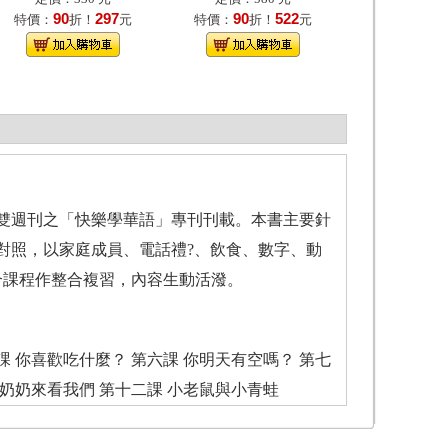
90
297
90
522
特價：
折！
元
特價：
折！
元
教雙週刊之「快樂學華語」專刊刊載。本書主要針
文對照，以家庭成員、電話禮?、飲食、數字、動
合課程作整合複習，內容生動活潑。
五課 你喜歡吃什麼？ 第六課 你明天有空嗎？ 第七
課 奶奶來看我們 第十二課 小老鼠與小青蛙