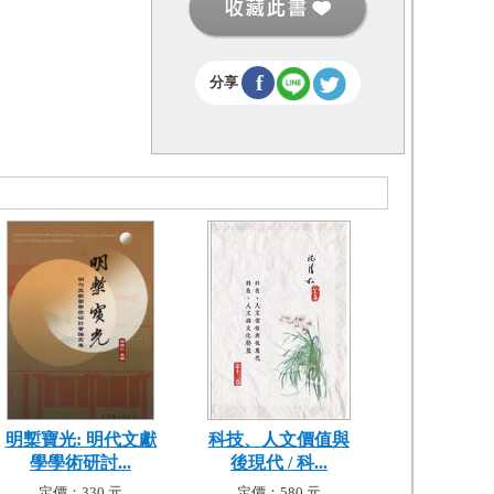
f
分享
明槧寶光: 明代文獻
科技、人文價值與
學學術研討...
後現代 / 科...
定價：330 元
定價：580 元