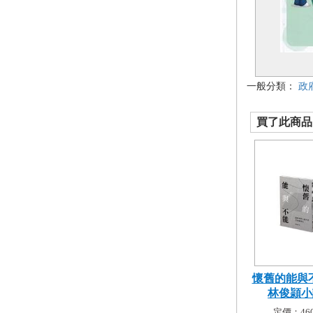
一般分類：
政
買了此商品的
懷舊的能與不
林俊頴小說
定價：460