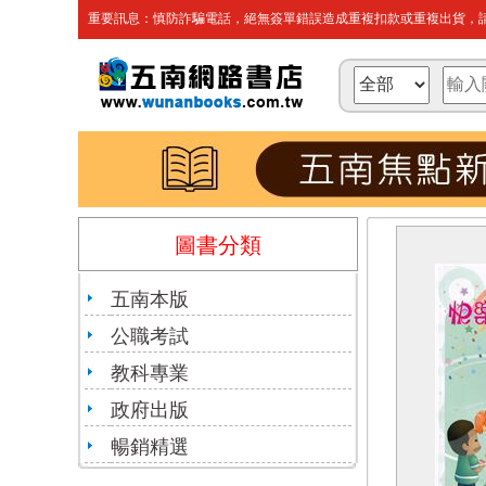
重要訊息：慎防詐騙電話，絕無簽單錯誤造成重複扣款或重複出貨，請
圖書分類
五南本版
公職考試
教科專業
政府出版
暢銷精選