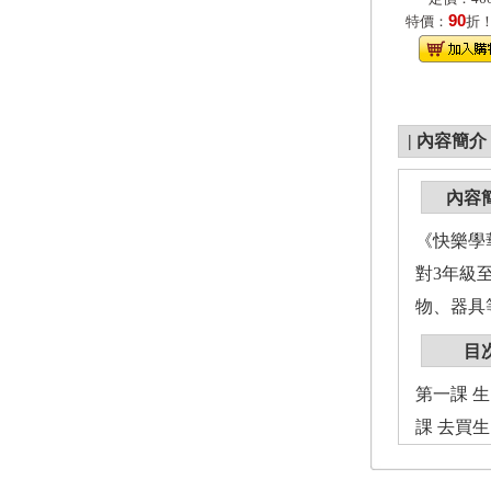
90
特價：
折
|
內容簡介
內容
《快樂學
對3年級
物、器具
目
第一課 生
課 去買生