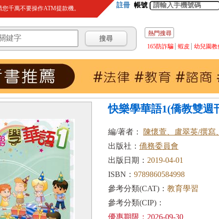
註冊
帳號
您千萬不要操作ATM提款機。
熱門搜尋
165防詐騙
蝦皮
幼兒園教
快樂學華語1(僑教雙週刊
編/著者：
陳懷萱、盧翠英/撰寫
出版社：
僑務委員會
出版日期：
2019-04-01
ISBN：
9789860584998
參考分類(CAT)：
教育學習
參考分類(CIP)：
優惠期限：2026-09-30