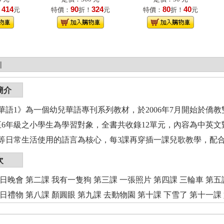
414
90
324
80
40
！
元
特價：
折！
元
特價：
折！
元
|
簡介
華語1》為一個幼兒華語專刊系列教材，於2006年7月開始於僑
至6年級之小學生為學習對象，全書共收錄12單元，內容為中英
等日常生活使用的語言為核心，每3課再穿插一課兒歌教學，配
次
日晚會 第二課 我有一隻狗 第三課 一張照片 第四課 三輪車 第
日禮物 第八課 顏圓眼 第九課 去動物園 第十課 下雪了 第十一