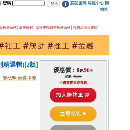
密碼
忘記密碼
客服中心
購
f
物車
保教材系列
海事教材
法官學院裁判教材系列
張志清海大書籍
精選輯)[2版]
優惠價：
8
96
折,
元
定價:
$120
、葉德明/教授指導
※購買後立即進貨