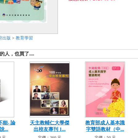
府出版
>
教育學習
人，也買了....
能- 論
天主教輔仁大學傑
教育部成人基本識
...
出校友專刊 1...
字雙語教材（中...
 元
定價：360 元
定價：50 元