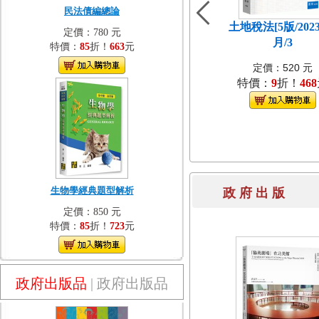
民法債編總論
土地稅法[5版/202
定價：780 元
月/3
特價：
85
折！
663
元
定價：520 元
特價：
9
折！
468
生物學經典題型解析
政 府 出 
定價：850 元
特價：
85
折！
723
元
政府出版品
|
政府出版品