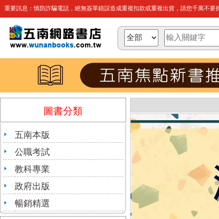
重要訊息：慎防詐騙電話，絕無簽單錯誤造成重複扣款或重複出貨，請您千萬不要操
圖書分類
五南本版
公職考試
教科專業
政府出版
暢銷精選