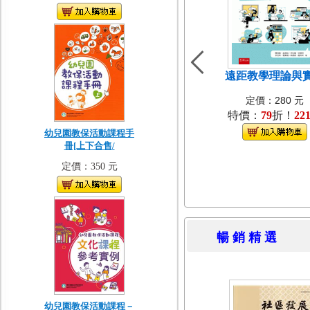
遠距教學理論與
定價：280 元
特價：
79
折！
22
幼兒園教保活動課程手
冊[上下合售/
定價：350 元
暢 銷 精 
幼兒園教保活動課程－