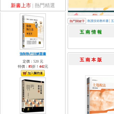
新書上市
|
熱門精選
救護技術教科書
熱門關鍵字
五 南 情 
強制執行法解題書
五 南 本 
定價：520 元
特價：
85
折！
442
元