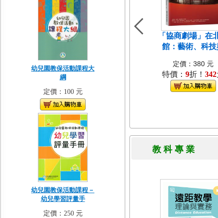
「協商劇場」在
館：藝術、科技
定價：380 元
幼兒園教保活動課程大
特價：
9
折！
342
綱
定價：100 元
教 科 專 
幼兒園教保活動課程－
幼兒學習評量手
定價：250 元