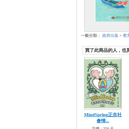
一般分類：
政府出版
>
教
買了此商品的人，也買了.
MindSpring正念社
會情...
定價：350 元