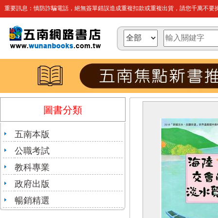
重要訊息：慎防詐騙電話，絕無簽單錯誤造成重複扣款或重複出貨，請您千萬不要操
圖書分類
五南本版
公職考試
教科專業
政府出版
暢銷精選