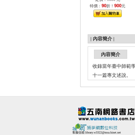
90
900
特價：
折！
元
|
內容簡介
|
內容簡介
收錄當年臺中師範
十一篇專文述說。
客服信箱:
library.w3322@msa.hinet.net