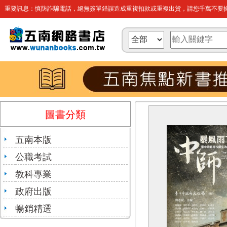
重要訊息：慎防詐騙電話，絕無簽單錯誤造成重複扣款或重複出貨，請您千萬不要操
圖書分類
五南本版
公職考試
教科專業
政府出版
暢銷精選