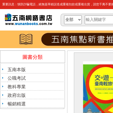
重要訊息：慎防詐騙電話，絕無簽單錯誤造成重複扣款或重複出貨，請您千萬不要操
圖書分類
五南本版
公職考試
教科專業
政府出版
暢銷精選