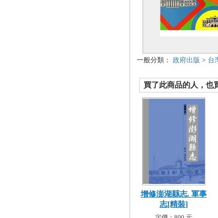
一般分類：
政府出版
>
台
買了此商品的人，也買了.
增修澎湖縣志. 軍事
志[精裝]
定價：800 元