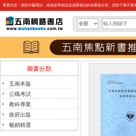
重要訊息：慎防詐騙電話，絕無簽單錯誤造成重複扣款或重複出貨，請您千萬不要操
圖書分類
五南本版
公職考試
教科專業
政府出版
暢銷精選