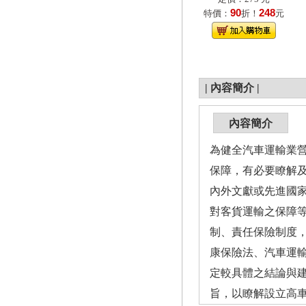
90
248
特價：
折！
元
|
內容簡介
|
內容簡介
為健全汽車運輸業營
保障，有必要瞭解
內外文獻或先進國家
對客貨運輸之保障
制、責任保險制度
康保險法、汽車運
定較具體之結論與
旨，以瞭解設立高