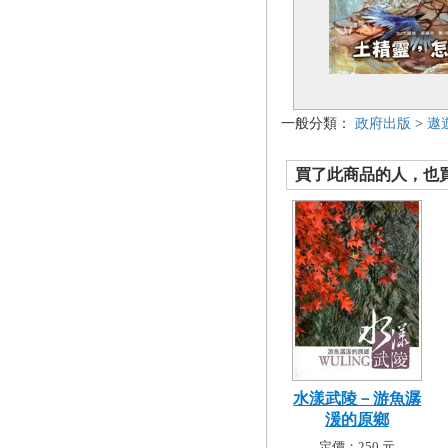
一般分類：
政府出版
>
遨
買了此商品的人，也買了.
水漾武陵－游魚潺
湲的原鄉
定價：250 元