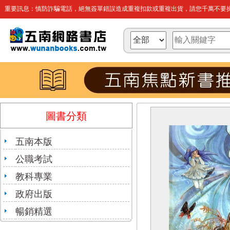
重要訊息：慎防詐騙電話，絕無簽單錯誤造成重複扣款或重複出貨，請您千萬不要操
圖書分類
五南本版
公職考試
教科專業
政府出版
暢銷精選