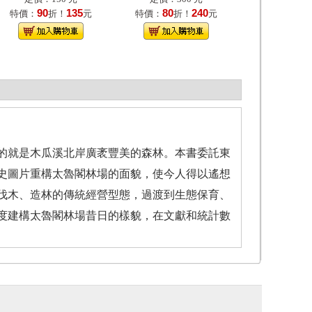
90
135
80
240
特價：
折！
元
特價：
折！
元
營的就是木瓜溪北岸廣袤豐美的森林。本書委託東
史圖片重構太魯閣林場的面貌，使今人得以遙想
從伐木、造林的傳統經營型態，過渡到生態保育、
度建構太魯閣林場昔日的樣貌，在文獻和統計數