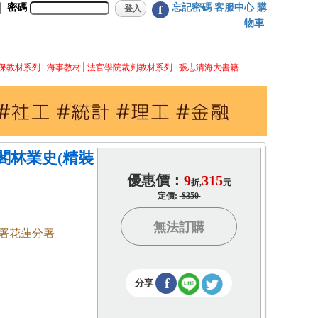
密碼
忘記密碼
客服中心
購
f
物車
保教材系列
海事教材
法官學院裁判教材系列
張志清海大書籍
閣林業史(精裝
優惠價：
9
315
折,
元
定價:
$350
無法訂購
署花蓮分署
f
分享