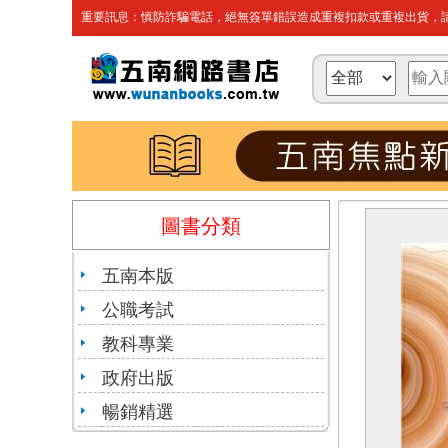
重要訊息：慎防詐騙電話，絕無簽單錯誤造成重複扣款或重複出貨，請
圖書分類
五南本版
公職考試
教科專業
政府出版
暢銷精選