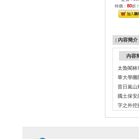
80
特價：
折
|
內容簡介
內容
太魯閣林
華大學團
昔日嵐山
國土保安
字之外挖