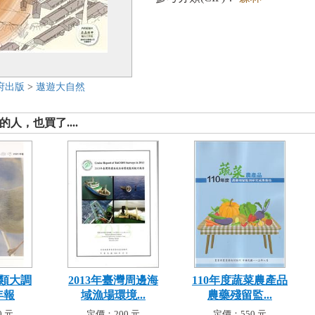
府出版
>
遨遊大自然
人，也買了....
類大調
2013年臺灣周邊海
110年度蔬菜農產品
年報
域漁場環境...
農藥殘留監...
 元
定價：200 元
定價：550 元