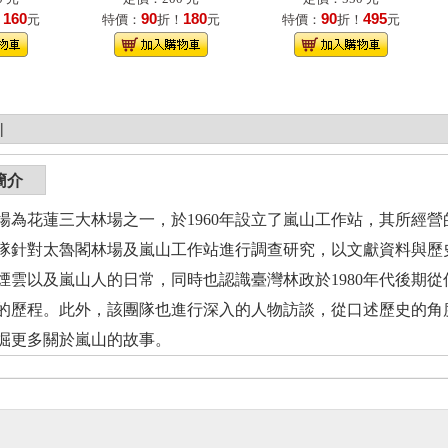
160
90
180
90
495
！
元
特價：
折！
元
特價：
折！
元
|
簡介
場為花蓮三大林場之一，於1960年設立了嵐山工作站，其所經
隊針對太魯閣林場及嵐山工作站進行調查研究，以文獻資料與歷
煙雲以及嵐山人的日常，同時也認識臺灣林政於1980年代後期
的歷程。此外，該團隊也進行深入的人物訪談，從口述歷史的角
掘更多關於嵐山的故事。