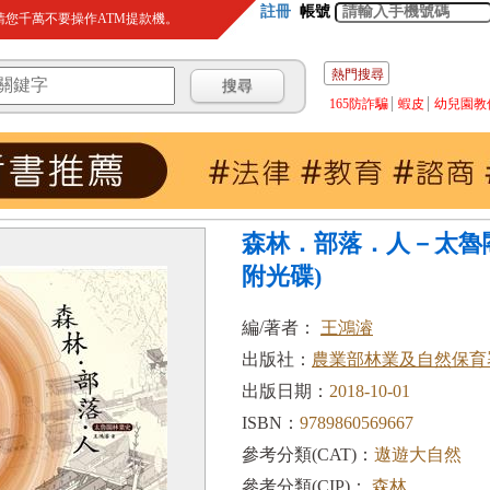
註冊
帳號
您千萬不要操作ATM提款機。
熱門搜尋
165防詐騙
蝦皮
幼兒園教
森林．部落．人－太魯
附光碟)
編/著者：
王鴻濬
出版社：
農業部林業及自然保育
出版日期：
2018-10-01
ISBN：
9789860569667
參考分類(CAT)：
遨遊大自然
參考分類(CIP)：
森林