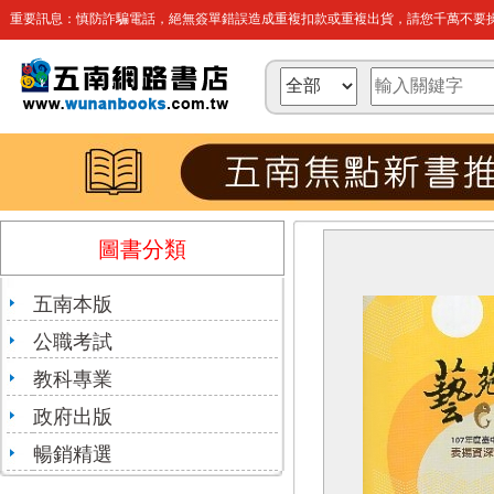
重要訊息：慎防詐騙電話，絕無簽單錯誤造成重複扣款或重複出貨，請您千萬不要操
圖書分類
五南本版
公職考試
教科專業
政府出版
暢銷精選