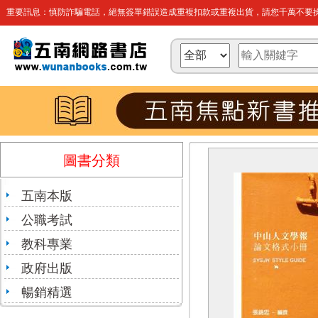
重要訊息：慎防詐騙電話，絕無簽單錯誤造成重複扣款或重複出貨，請您千萬不要操
圖書分類
五南本版
公職考試
教科專業
政府出版
暢銷精選