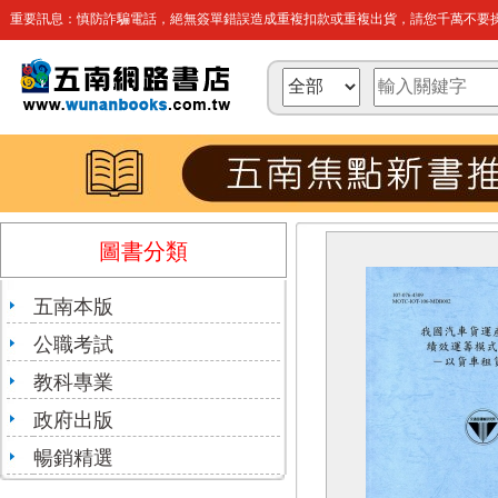
重要訊息：慎防詐騙電話，絕無簽單錯誤造成重複扣款或重複出貨，請您千萬不要操
圖書分類
五南本版
公職考試
教科專業
政府出版
暢銷精選