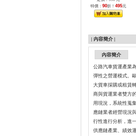
90
495
特價：
折！
元
|
內容簡介
|
內容簡介
公路汽車貨運產業為
彈性之營運模式。歐美國家
大貨車採購或租賃
商與貨運業者雙方
用現況，系統性蒐
應鏈業者經營現況
行性進行分析，進
供應鏈產業、績效