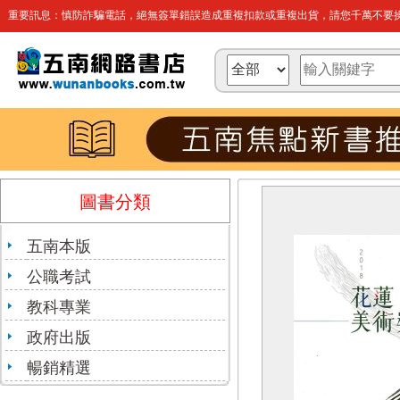
重要訊息：慎防詐騙電話，絕無簽單錯誤造成重複扣款或重複出貨，請您千萬不要操
圖書分類
五南本版
公職考試
教科專業
政府出版
暢銷精選