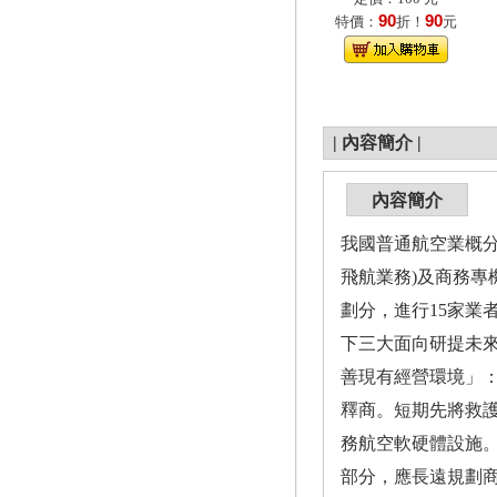
90
90
特價：
折！
元
|
內容簡介
|
內容簡介
我國普通航空業概
飛航業務)及商務
劃分，進行15家業
下三大面向研提未
善現有經營環境」：
釋商。短期先將救護
務航空軟硬體設施。
部分，應長遠規劃