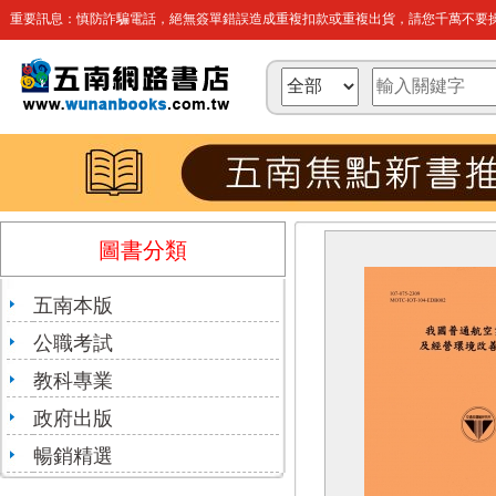
重要訊息：慎防詐騙電話，絕無簽單錯誤造成重複扣款或重複出貨，請您千萬不要操
圖書分類
五南本版
公職考試
教科專業
政府出版
暢銷精選