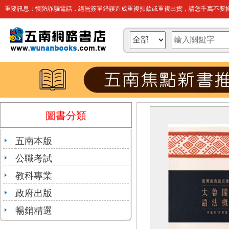
重要訊息：慎防詐騙電話，絕無簽單錯誤造成重複扣款或重複出貨，請您千萬不要操
圖書分類
五南本版
公職考試
教科專業
政府出版
暢銷精選