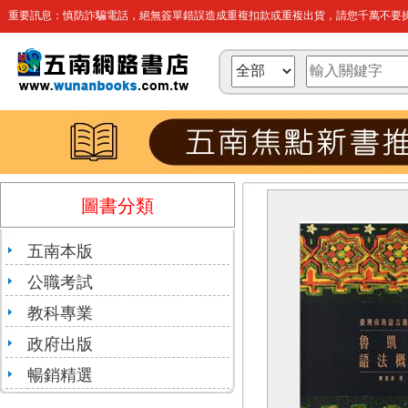
重要訊息：慎防詐騙電話，絕無簽單錯誤造成重複扣款或重複出貨，請您千萬不要操
圖書分類
五南本版
公職考試
教科專業
政府出版
暢銷精選