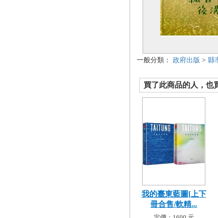
一般分類：
政府出版
>
縣
買了此商品的人，也買了.
我的臺東藍圖[上下
冊合售/軟精...
定價：1600 元