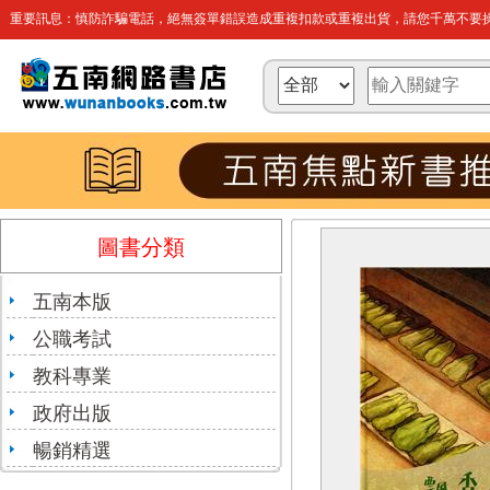
重要訊息：慎防詐騙電話，絕無簽單錯誤造成重複扣款或重複出貨，請您千萬不要操
圖書分類
五南本版
公職考試
教科專業
政府出版
暢銷精選