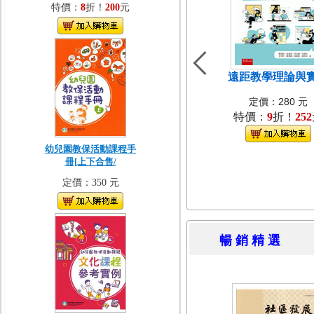
特價：
8
折！
200
元
遠距教學理論與
定價：280 元
特價：
9
折！
252
幼兒園教保活動課程手
冊[上下合售/
定價：350 元
暢 銷 精 