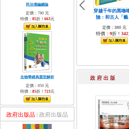
民法債編總論
穿越千年的黑嚕
定價：780 元
險：和古人「藝
特價：
85
折！
663
元
定價：380 元
特價：
9
折！
342
生物學經典題型解析
政 府 出 
定價：850 元
特價：
85
折！
723
元
政府出版品
|
政府出版品