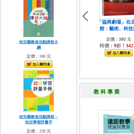
「協商劇場」在
館：藝術、科技
定價：380 元
幼兒園教保活動課程大
特價：
9
折！
342
綱
定價：100 元
教 科 專 
幼兒園教保活動課程－
幼兒學習評量手
定價：250 元