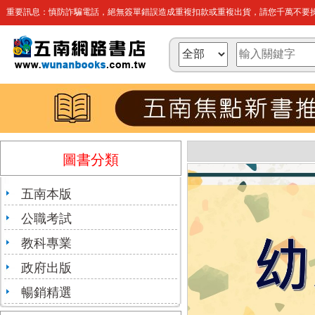
重要訊息：慎防詐騙電話，絕無簽單錯誤造成重複扣款或重複出貨，請您千萬不要操
圖書分類
五南本版
公職考試
教科專業
政府出版
暢銷精選