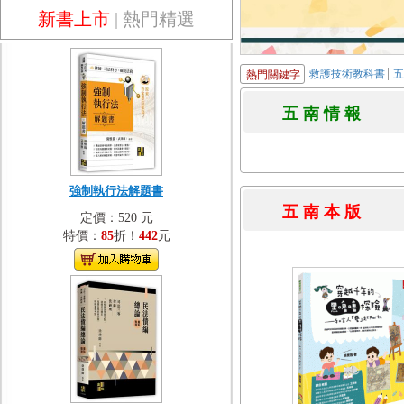
新書上市
|
熱門精選
救護技術教科書
熱門關鍵字
五 南 情 
強制執行法解題書
五 南 本 
定價：520 元
特價：
85
折！
442
元