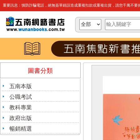
重要訊息：慎防詐騙電話，絕無簽單錯誤造成重複扣款或重複出貨，請您千萬不要操
圖書分類
五南本版
公職考試
教科專業
政府出版
暢銷精選