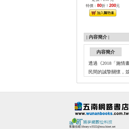
80
200
特價：
折！
元
|
內容簡介
|
內容簡介
透過《2018「施
民間的誠摯關懷，
客服信箱:
library.w3322@msa.hinet.net