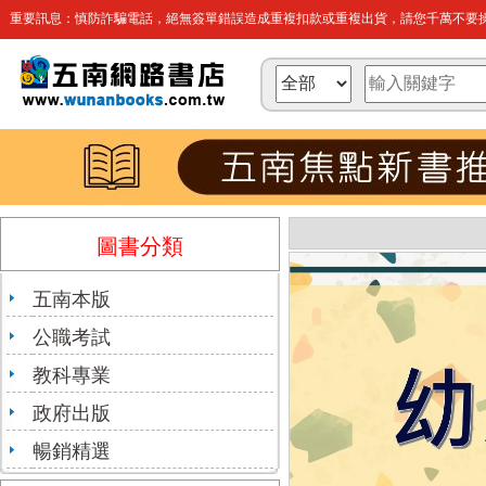
重要訊息：慎防詐騙電話，絕無簽單錯誤造成重複扣款或重複出貨，請您千萬不要操
圖書分類
五南本版
公職考試
教科專業
政府出版
暢銷精選