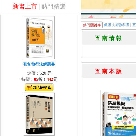
新書上市
|
熱門精選
救護技術教科書
熱門關鍵字
五 南 情 
強制執行法解題書
五 南 本 
定價：520 元
特價：
85
折！
442
元