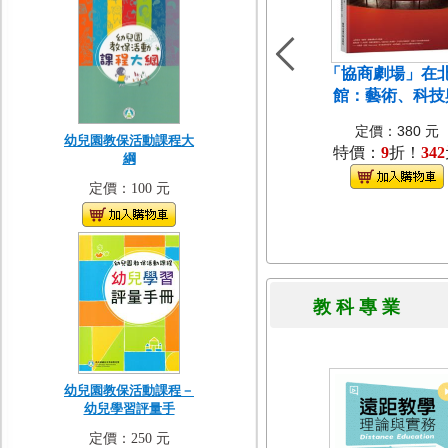
「協商劇場」在
館：藝術、科技
定價：380 元
幼兒園教保活動課程大
特價：
9
折！
342
綱
定價：100 元
教 科 專 
幼兒園教保活動課程－
幼兒學習評量手
定價：250 元