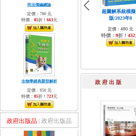
民法債編總論
超圖解系統模擬[
定價：780 元
版/2023年8
特價：
85
折！
663
元
定價：480 元
特價：
9
折！
432
生物學經典題型解析
政 府 出 
定價：850 元
特價：
85
折！
723
元
政府出版品
|
政府出版品