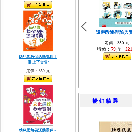
遠距教學理論與
定價：280 元
特價：
79
折！
22
幼兒園教保活動課程手
冊[上下合售/
定價：350 元
暢 銷 精 
幼兒園教保活動課程－