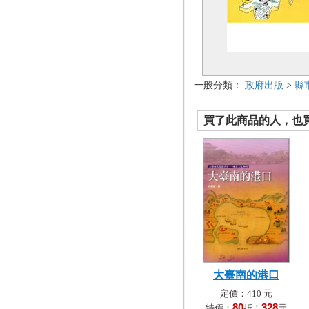
一般分類：
政府出版
>
縣
買了此商品的人，也買了.
大臺南的港口
定價：410 元
80
328
特價：
折！
元