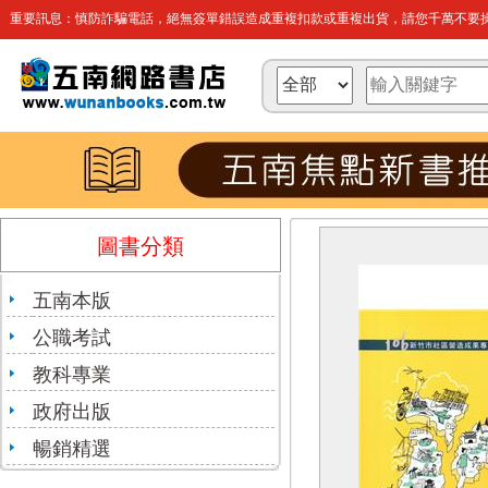
重要訊息：慎防詐騙電話，絕無簽單錯誤造成重複扣款或重複出貨，請您千萬不要操
圖書分類
五南本版
公職考試
教科專業
政府出版
暢銷精選