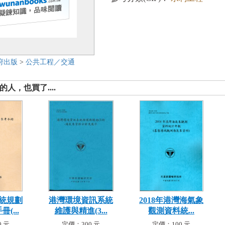
府出版
>
公共工程／交通
人，也買了....
統規劃
港灣環境資訊系統
2018年港灣海氣象
(...
維護與精進(3...
觀測資料統...
 元
定價：300 元
定價：100 元