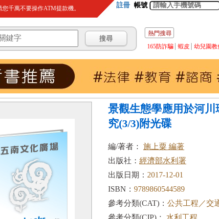
註冊
帳號
您千萬不要操作ATM提款機。
熱門搜尋
165防詐騙
蝦皮
幼兒園教
景觀生態學應用於河川
究(3/3)附光碟
編/著者：
施上粟 編著
出版社：
經濟部水利署
出版日期：
2017-12-01
ISBN：
9789860544589
參考分類(CAT)：
公共工程／交
參考分類(CIP)：
水利工程