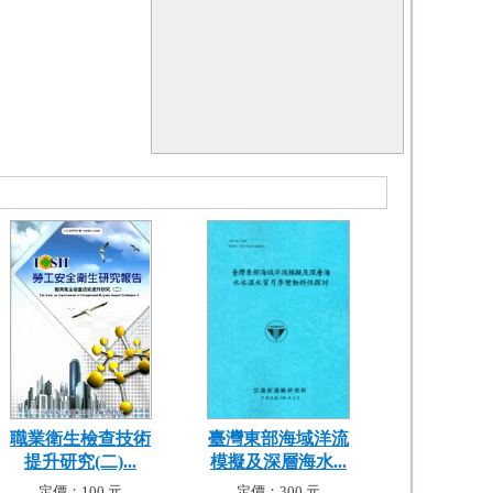
職業衛生檢查技術
臺灣東部海域洋流
提升研究(二)...
模擬及深層海水...
定價：100 元
定價：300 元