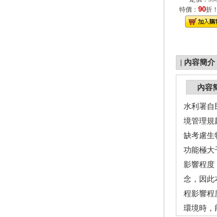
90
特價：
折
|
內容簡介
內容
水利署自
境管理規
缺考慮生
功能極大
影響程度
念，因此
程影響程
環境時，