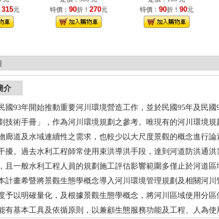
315
90
270
90
90
！
元
特價：
折！
元
特價：
折！
元
|
簡介
民國93年開始推動重要河川環境營造工作，並於民國95年及民國
劃技術手冊」，作為河川環境規劃之參考。唯現有的河川環境規
物廊道及水域連續性之需求，也較少以大尺度景觀的概念進行論
干擾。過去水利工程師常使用束洪導洪手段，達到河道防洪通洪
，且一般水利工程人員的規劃施工評估影響範圍多僅止於河道區
本計畫希暨將景觀生態學概念導入河川環境管理規劃及相關河川
度予以明確量化，及根據景觀生態學概念，將河川區域使用分區
能有基本工具及依循原則，以兼顧生態服務功能及工程、人為使