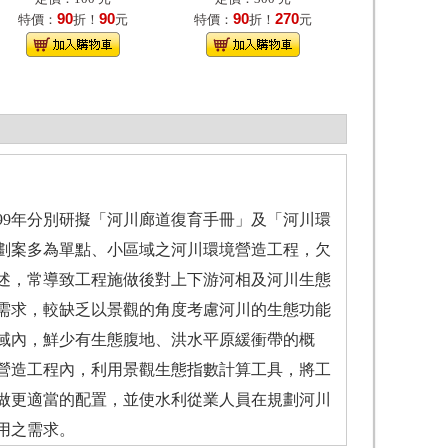
90
90
90
270
特價：
折！
元
特價：
折！
元
99年分別研擬「河川廊道復育手冊」及「河川環
劃案多為單點、小區域之河川環境營造工程，欠
述，常導致工程施做後對上下游河相及河川生態
需求，較缺乏以景觀的角度考慮河川的生態功能
域內，鮮少有生態腹地、洪水平原緩衝帶的概
營造工程內，利用景觀生態指數計算工具，將工
做更適當的配置，並使水利從業人員在規劃河川
用之需求。