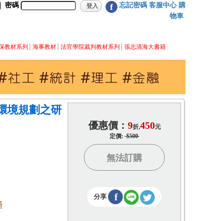
密碼
忘記密碼
客服中心
購
f
物車
保教材系列
海事教材
法官學院裁判教材系列
張志清海大書籍
環境規劃之研
優惠價：
9
450
折,
元
定價:
$500
無法訂購
f
分享
通