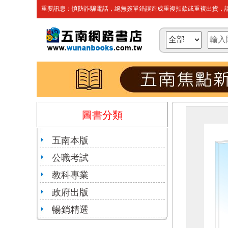
重要訊息：慎防詐騙電話，絕無簽單錯誤造成重複扣款或重複出貨，請
圖書分類
五南本版
公職考試
教科專業
政府出版
暢銷精選