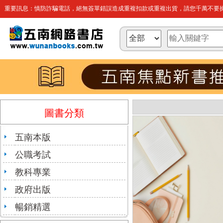
重要訊息：慎防詐騙電話，絕無簽單錯誤造成重複扣款或重複出貨，請您千萬不要操
圖書分類
五南本版
公職考試
教科專業
政府出版
暢銷精選