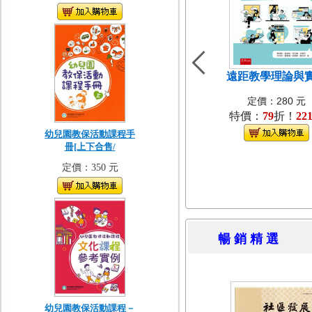
遠距教學理論與
定價：280 元
特價：
79
折！
22
幼兒園教保活動課程手
冊[上下合售/
定價：350 元
暢 銷 精 
幼兒園教保活動課程－