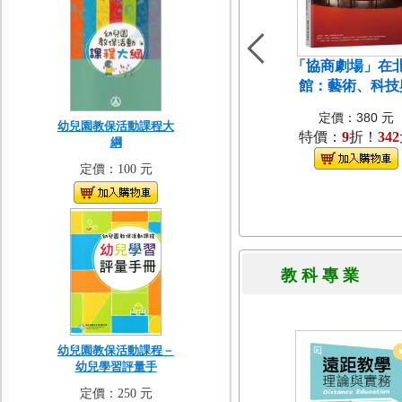
「協商劇場」在
館：藝術、科技
定價：380 元
幼兒園教保活動課程大
特價：
9
折！
342
綱
定價：100 元
教 科 專 
幼兒園教保活動課程－
幼兒學習評量手
定價：250 元