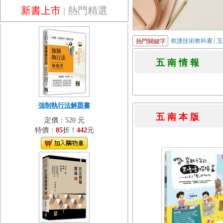
新書上市
|
熱門精選
救護技術教科書
熱門關鍵字
五 南 情 
強制執行法解題書
五 南 本 
定價：520 元
特價：
85
折！
442
元