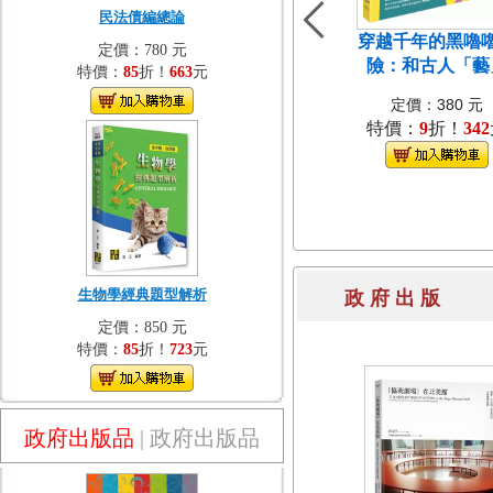
民法債編總論
穿越千年的黑嚕
定價：780 元
險：和古人「藝
特價：
85
折！
663
元
定價：380 元
特價：
9
折！
342
生物學經典題型解析
政 府 出 
定價：850 元
特價：
85
折！
723
元
政府出版品
|
政府出版品