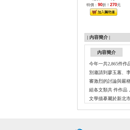
90
270
特價：
折！
元
|
內容簡介
|
內容簡介
今年一共2,865
別邀請到廖玉蕙、
審激烈的討論與嚴格
組各文類共 件作
文學描摹屬於新北