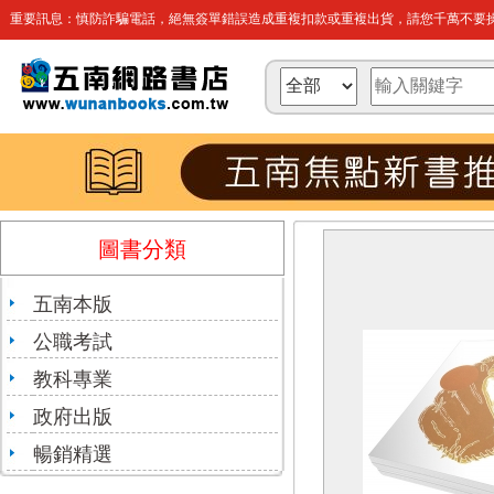
重要訊息：慎防詐騙電話，絕無簽單錯誤造成重複扣款或重複出貨，請您千萬不要操
圖書分類
五南本版
公職考試
教科專業
政府出版
暢銷精選