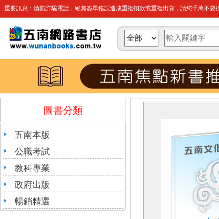
重要訊息：慎防詐騙電話，絕無簽單錯誤造成重複扣款或重複出貨，請您千萬不要操
圖書分類
五南本版
公職考試
教科專業
政府出版
暢銷精選