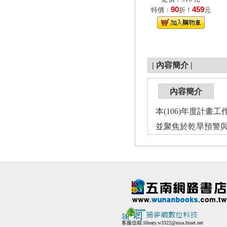
90
459
特價：
折！
元
|
內容簡介
|
內容簡介
本(106)年度計
並聚焦於乾旱預警
客服信箱:
library.w3322@msa.hinet.net