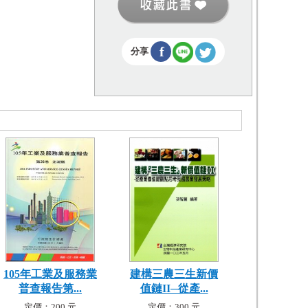
f
分享
105年工業及服務業
建構三農三生新價
普查報告第...
值鏈II─從產...
定價：200 元
定價：300 元