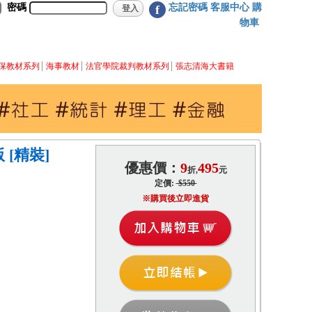
密碼
忘記密碼
客服中心
購
f
物車
保教材系列
海事教材
法官學院裁判教材系列
張志清海大書籍
 [精裝]
優惠價：
9
495
折,
元
定價:
$550
※購買後立即進貨