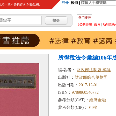
註冊
帳號
您千萬不要操作ATM提款機。
熱門搜尋
165防詐騙
蝦皮
幼兒園教
所得稅法令彙編106年版
編/著者：
財政部法制處 編篡
出版社：
財政部綜合規劃司
出版日期：
2017-12-01
ISBN：
9789860540772
參考分類(CAT)：
經濟金融
參考分類(CIP)：
租稅