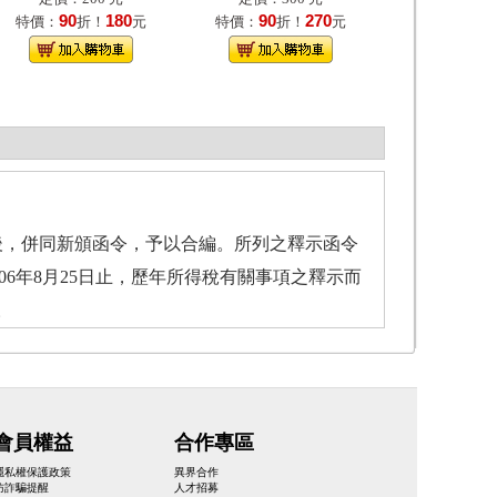
90
180
90
270
特價：
折！
元
特價：
折！
元
後，併同新頒函令，予以合編。所列之釋示函令
6年8月25日止，歷年所得稅有關事項之釋示而
。
會員權益
合作專區
隱私權保護政策
異界合作
防詐騙提醒
人才招募