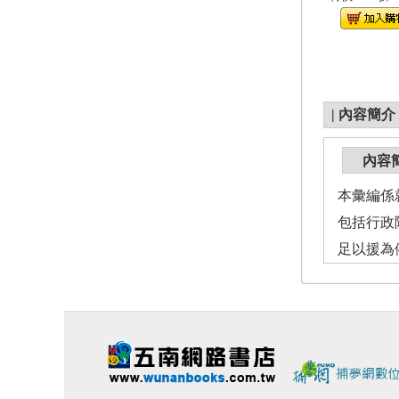
|
內容簡介
內容
本彙編係
包括行政
足以援為