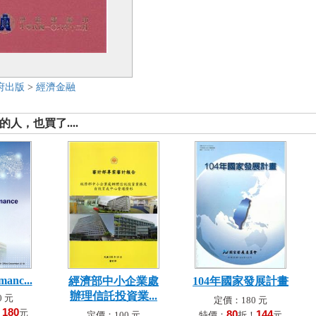
府出版
>
經濟金融
人，也買了....
manc...
經濟部中小企業處
104年國家發展計畫
辦理信託投資業...
 元
定價：180 元
180
！
元
80
144
定價：100 元
特價：
折！
元