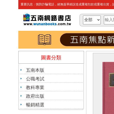
重要訊息：慎防詐騙電話，絕無簽單錯誤造成重複扣款或重複出貨，請
圖書分類
五南本版
公職考試
教科專業
政府出版
暢銷精選