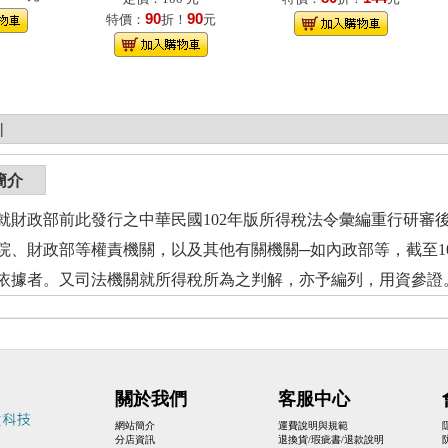
90
90
特價：
折！
元
|
簡介
就財政部前此發行之中華民國102年版所得稅法令彙編重行研審
院、財政部等權責機關，以及其他有關機關─如內政部等，截至10
依據者。又司法機關就所得稅所為之判解，亦予編列，用資參證
關於我們
客服中心
網站簡介
運費說明與規範
分店資訊
退換貨/瑕疵書/退款說明