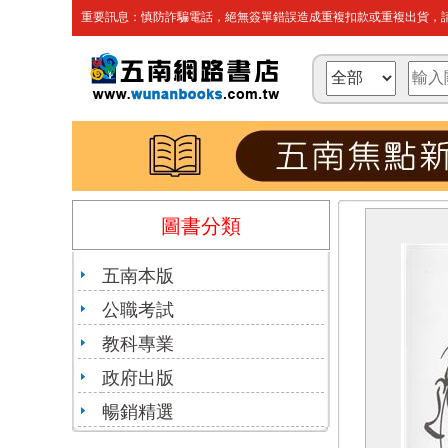
重要訊息：慎防詐騙電話，絕無簽單錯誤造成重複扣款或重複出貨，請
圖書分類
五南本版
公職考試
教科專業
政府出版
暢銷精選