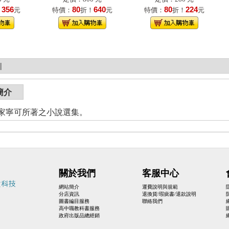
356
80
640
80
224
！
元
特價：
折！
元
特價：
折！
元
|
簡介
家寧可所著之小說選集。
關於我們
客服中心
網站簡介
運費說明與規範
分店資訊
退換貨/瑕疵書/退款說明
圖書編目服務
聯絡我們
高中職教科書服務
政府出版品總經銷