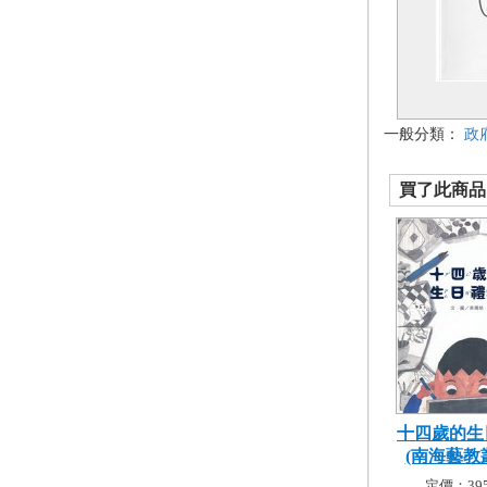
一般分類：
政
買了此商品的
十四歲的生
(南海藝教叢
定價：395