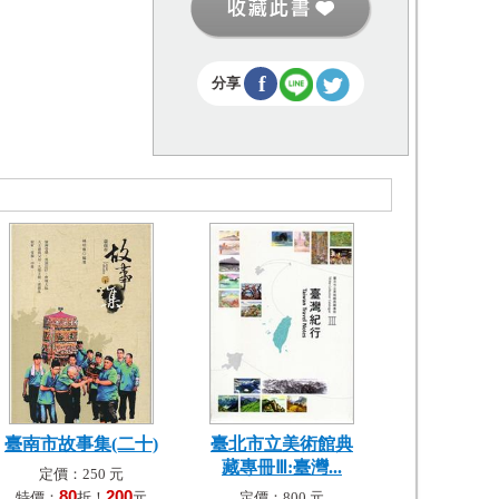
f
分享
臺南市故事集(二十)
臺北市立美術館典
藏專冊Ⅲ:臺灣...
定價：250 元
80
200
特價：
折！
元
定價：800 元