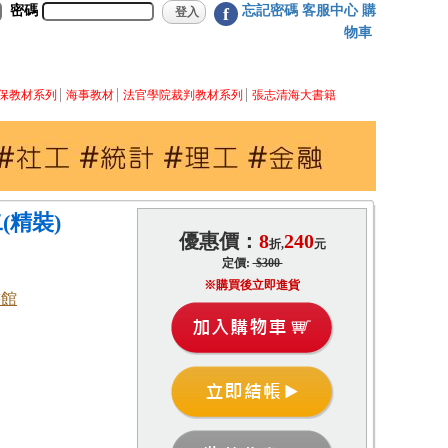
密碼
忘記密碼
客服中心
購
f
物車
保教材系列
海事教材
法官學院裁判教材系列
張志清海大書籍
(精裝)
優惠價：
8
240
折,
元
定價:
$300
※購買後立即進貨
書館