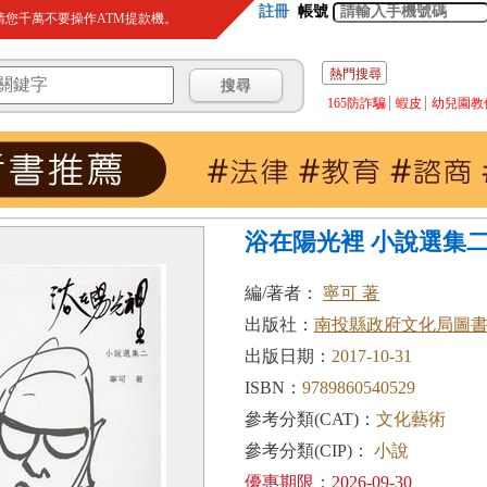
註冊
帳號
您千萬不要操作ATM提款機。
熱門搜尋
165防詐騙
蝦皮
幼兒園教
浴在陽光裡 小說選集二
編/著者：
寧可 著
出版社：
南投縣政府文化局圖
出版日期：
2017-10-31
ISBN：
9789860540529
參考分類(CAT)：
文化藝術
參考分類(CIP)：
小說
優惠期限：2026-09-30