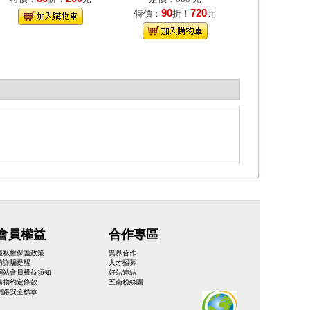
90
720
特價：
折！
元
會員權益
合作專區
隱私權保護政策
異界合作
防詐騙提醒
人才招募
網站會員權益須知
好站連結
購物約定條款
五南粉絲團
網路安全標章