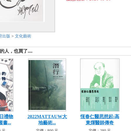
府出版
>
文化藝術
人，也買了....
日禮物
2022MATTAUW大
恆春仁醫思想起:高
書...
地藝術...
東煇醫師傳奇
 元
定價：800 元
定價：280 元