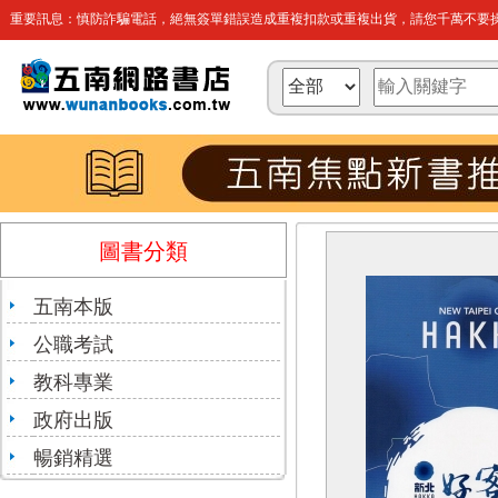
重要訊息：慎防詐騙電話，絕無簽單錯誤造成重複扣款或重複出貨，請您千萬不要操
圖書分類
五南本版
公職考試
教科專業
政府出版
暢銷精選