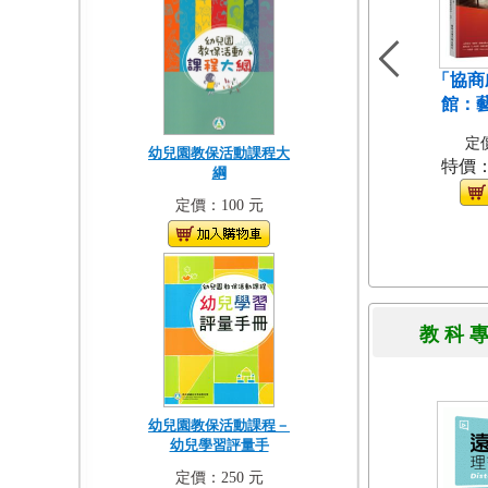
「協商
館：
定價
幼兒園教保活動課程大
特價
綱
定價：100 元
教 科 
幼兒園教保活動課程－
幼兒學習評量手
定價：250 元