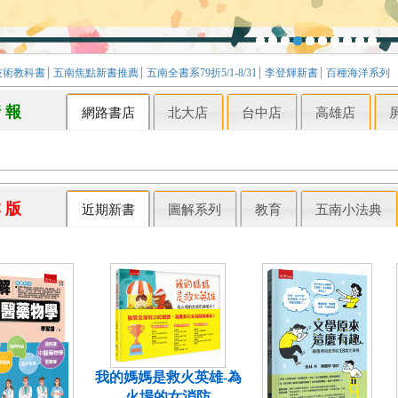
技術教科書
五南焦點新書推薦
五南全書系79折5/1-8/31
李登輝新書
百種海洋系列
情 報
網路書店
北大店
台中店
高雄店
本 版
近期新書
圖解系列
教育
五南小法典
我的媽媽是救火英雄-為
火場的女消防