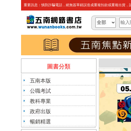
重要訊息：慎防詐騙電話，絕無簽單錯誤造成重複扣款或重複出貨，請
圖書分類
五南本版
公職考試
教科專業
政府出版
暢銷精選