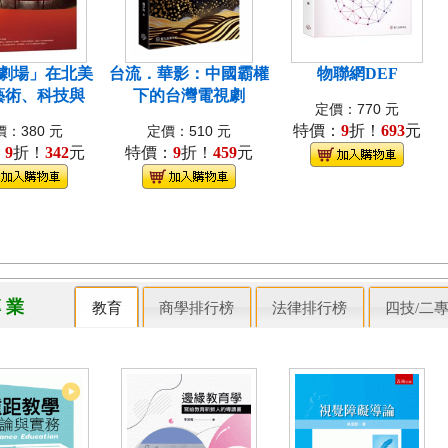
劇場」在北美
台流．華影：中國霸權
物聯網DEF
藝術、科技與
下的台灣電視劇
定價：770 元
特價：
9
折！
693
元
：380 元
定價：510 元
：
9
折！
342
元
特價：
9
折！
459
元
專 業
教育
商學排行榜
法律排行榜
四技/二