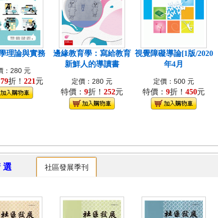
學理論與實務
邊緣教育學：寫給教育
視覺障礙導論[1版/2020
新鮮人的導讀書
年4月
：280 元
：
79
折！
221
元
定價：280 元
定價：500 元
特價：
9
折！
252
元
特價：
9
折！
450
元
精 選
社區發展季刊