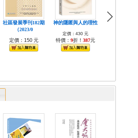
社區發展季刊182期
神的隱匿與人的理性
島嶼食紀[3本不
（2023/0
裝]
定價：430 元
定價：150 元
特價：
9
折！
387
元
定價：1280
特價：
9
折！
1
專