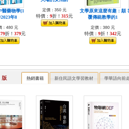
定價：350 元
中醫藥物學[1
文學原來這麼有趣：顛
特價：
9
折！
315
元
/2023年8
覆傳統教學的1
：480 元
定價：380 元
：
79
折！
379
元
特價：
9
折！
342
元
出 版
熱銷書籍
新住民語文學習教材
學華語向前