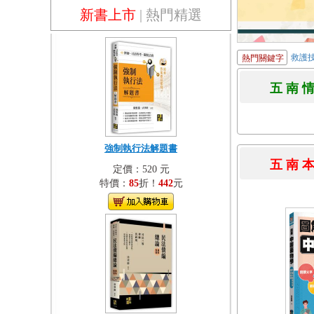
新書上市
|
熱門精選
救護
熱門關鍵字
五 南 
強制執行法解題書
五 南 
定價：520 元
特價：
85
折！
442
元