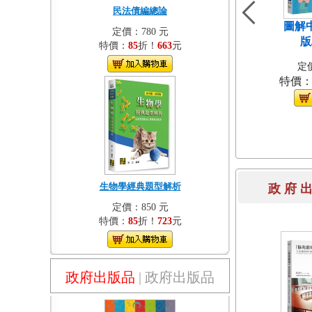
民法債編總論
圖解
定價：780 元
版
特價：
85
折！
663
元
定價
特價
生物學經典題型解析
政 府 
定價：850 元
特價：
85
折！
723
元
政府出版品
|
政府出版品