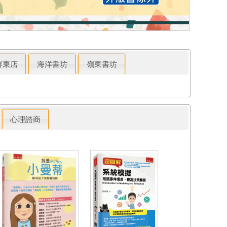
屏東店
海洋書坊
嶺東書坊
心理諮商