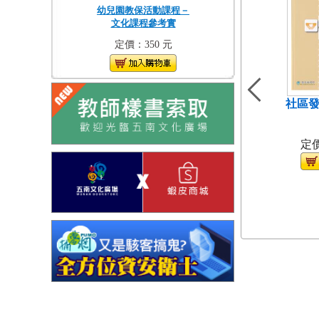
幼兒園教保活動課程－
文化課程參考實
定價：350 元
社區發
（
定價