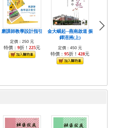
磨課師教學設計指引
金大崛起─燕南啟道 振
中國近代教會大
鐸浯洲(上)
考試研究[1
定價：250 元
特價：
9
折！
225
元
定價：400
定價：450 元
特價：
95
折！
428
元