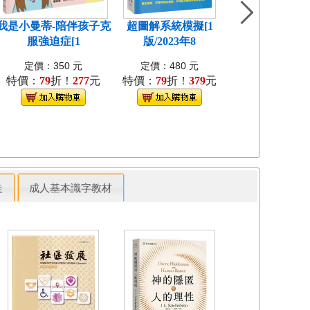
我是小曼蒂-陪伴孩子克
超圖解系統模擬[1
穿越千年的黑
服強迫症[1
版/2023年8
險：和古人「
定價：350 元
定價：480 元
定價：380 
特價：
79
折！
277
元
特價：
79
折！
379
元
特價：
9
折！
3
走
成人基本識字教材