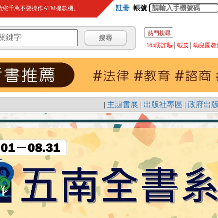
註冊
帳號
您千萬不要操作ATM提款機。
熱門搜尋
165防詐騙
蝦皮
幼兒園教
|
主題書展
|
出版社專區
|
政府出