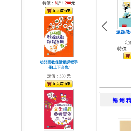
特價：
8
折！
200
元
遠距教
定價
特價
幼兒園教保活動課程手
冊[上下合售/
定價：350 元
暢 銷 