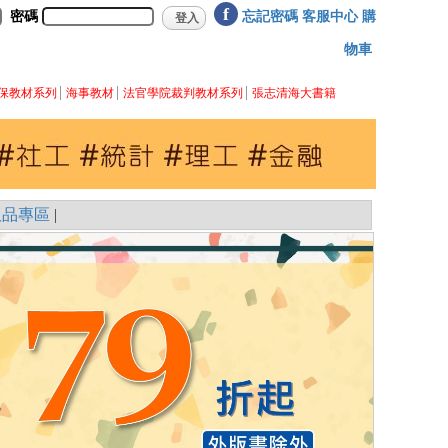
f
密碼
忘記密碼
客服中心
購
物車
保教材系列
海事教材
法官學院裁判教材系列
張志清海大書籍
版品專區
|