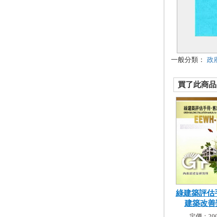
一般分類：
政
買了此商品的
綠建築評估
建築改善類[
定價：200