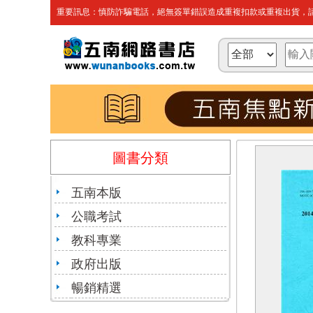
重要訊息：慎防詐騙電話，絕無簽單錯誤造成重複扣款或重複出貨，請
圖書分類
五南本版
公職考試
教科專業
政府出版
暢銷精選