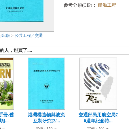
參考分類(CIP)：
船舶工程
府出版
>
公共工程／交通
人，也買了....
手冊-舊
港灣構造物與波流
交通部民用航空局7
...
互制研究(2/...
0週年紀念特...
 元
定價：150 元
定價：500 元