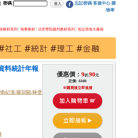
密碼
忘記密碼
客服中心
購
f
物車
保教材系列
海事教材
法官學院裁判教材系列
張志清海大書籍
測資料統計年報
優惠價：
9
90
折,
元
定價:
$100
※購買後立即進貨
/衛紀淮/羅冠顯/林受
通