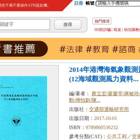
註冊
帳號
您千萬不要操作ATM提款機。
熱門搜尋
165防詐騙
蝦皮
幼兒園教
2014年港灣海氣象觀
(12海域觀測風力資料...
編/著者：
蔡立宏/廖慶堂/蔣敏玲
勳/傅怡釧/陳...
出版社：
交通部運輸研究所
出版日期：
2017-10-01
ISBN：
9789860536232
參考分類(CAT)：
公共工程／交