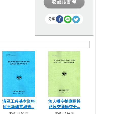
f
分享
港區工程基本資料
無人機空拍應用於
庫更新建置與查...
路段交通衝突分...
定價：150 元
定價：780 元