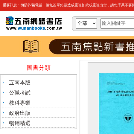
重要訊息：慎防詐騙電話，絕無簽單錯誤造成重複扣款或重複出貨，請您千萬不要操
圖書分類
五南本版
公職考試
教科專業
政府出版
暢銷精選