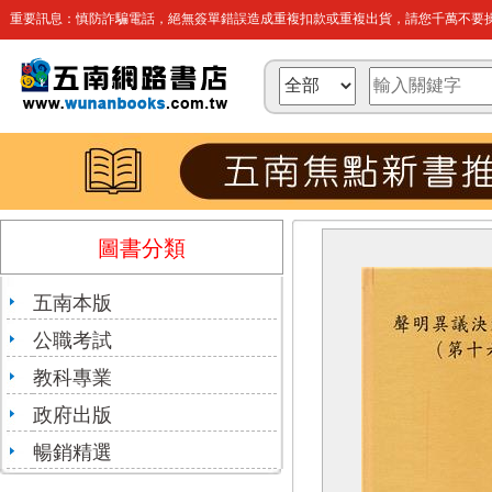
重要訊息：慎防詐騙電話，絕無簽單錯誤造成重複扣款或重複出貨，請您千萬不要操
圖書分類
五南本版
公職考試
教科專業
政府出版
暢銷精選