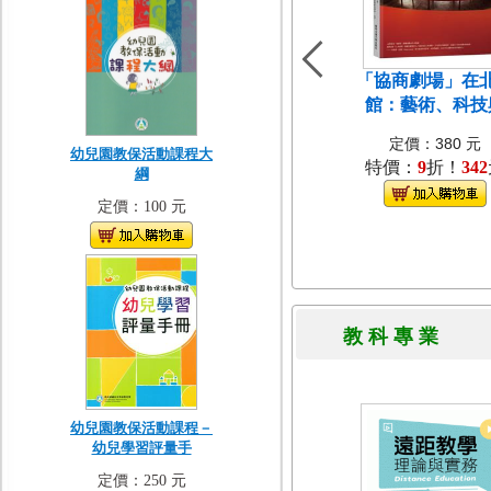
「協商劇場」在
館：藝術、科技
定價：380 元
幼兒園教保活動課程大
特價：
9
折！
342
綱
定價：100 元
教 科 專 
幼兒園教保活動課程－
幼兒學習評量手
定價：250 元