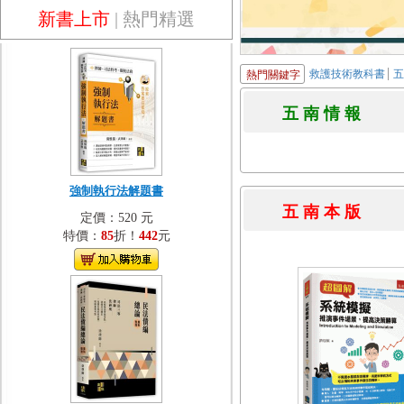
新書上市
|
熱門精選
救護技術教科書
熱門關鍵字
五 南 情 
強制執行法解題書
五 南 本 
定價：520 元
特價：
85
折！
442
元