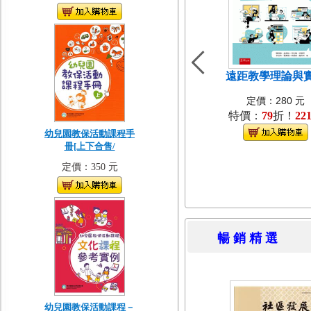
遠距教學理論與
定價：280 元
特價：
79
折！
22
幼兒園教保活動課程手
冊[上下合售/
定價：350 元
暢 銷 精 
幼兒園教保活動課程－