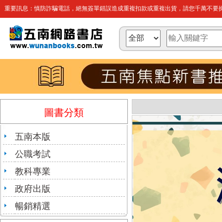
重要訊息：慎防詐騙電話，絕無簽單錯誤造成重複扣款或重複出貨，請您千萬不要操
圖書分類
五南本版
公職考試
教科專業
政府出版
暢銷精選