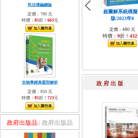
民法債編總論
超圖解系統模擬[
定價：780 元
版/2023年8
特價：
85
折！
663
元
定價：480 元
特價：
9
折！
432
生物學經典題型解析
政 府 出 
定價：850 元
特價：
85
折！
723
元
政府出版品
|
政府出版品