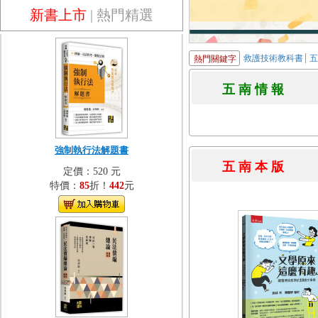
新書上市
|
熱門精選
救護技術教科書
熱門關鍵字
五 南 情 
強制執行法解題書
五 南 本 
定價：520 元
特價：
85
折！
442
元