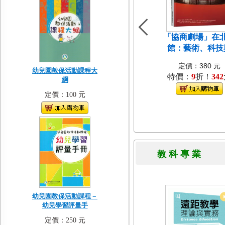
「協商劇場」在
館：藝術、科技
定價：380 元
幼兒園教保活動課程大
特價：
9
折！
342
綱
定價：100 元
教 科 專 
幼兒園教保活動課程－
幼兒學習評量手
定價：250 元