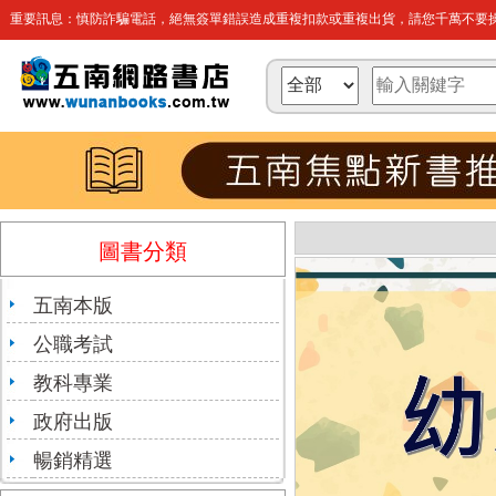
重要訊息：慎防詐騙電話，絕無簽單錯誤造成重複扣款或重複出貨，請您千萬不要操
圖書分類
五南本版
公職考試
教科專業
政府出版
暢銷精選