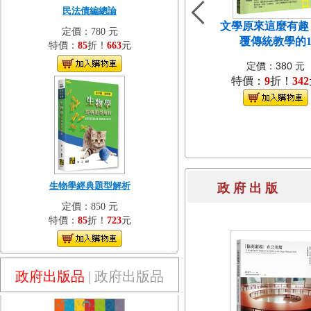
民法債編總論
文學原來這麼有趣
定價：780 元
覆傳統教學的
特價：
85
折！
663
元
定價：380 元
特價：
9
折！
342
生物學經典題型解析
政 府 出 
定價：850 元
特價：
85
折！
723
元
政府出版品
|
政府出版品