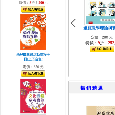
特價：
8
折！
200
元
遠距教學理論與
定價：280 元
特價：
9
折！
252
幼兒園教保活動課程手
冊[上下合售/
定價：350 元
暢 銷 精 