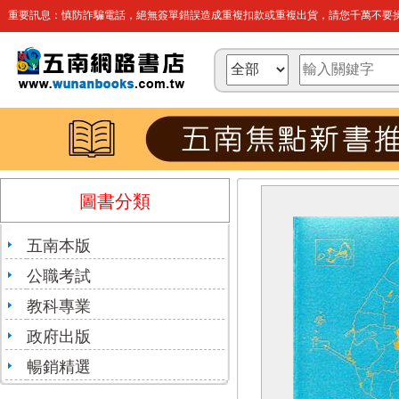
重要訊息：慎防詐騙電話，絕無簽單錯誤造成重複扣款或重複出貨，請您千萬不要操
圖書分類
五南本版
公職考試
教科專業
政府出版
暢銷精選