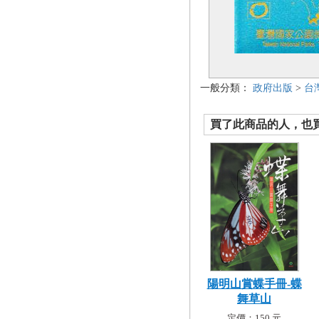
一般分類：
政府出版
>
台
買了此商品的人，也買了.
陽明山賞蝶手冊-蝶
舞草山
定價：150 元