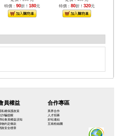
90
180
80
320
特價：
折！
元
特價：
折！
元
會員權益
合作專區
隱私權保護政策
異界合作
防詐騙提醒
人才招募
網站會員權益須知
好站連結
購物約定條款
五南粉絲團
網路安全標章