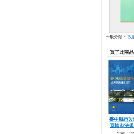
一般分類：
政
買了此商品的
臺中縣巿改
直轄巿法規整
定價：250