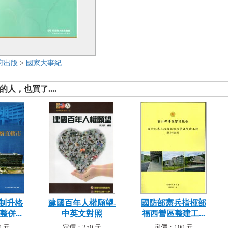
府出版
>
國家大事紀
人，也買了....
制升格
建國百年人權願望-
國防部憲兵指揮部
併...
中英文對照
福西營區整建工...
 元
定價：250 元
定價：100 元