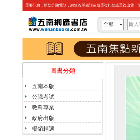
重要訊息：慎防詐騙電話，絕無簽單錯誤造成重複扣款或重複出貨，請
圖書分類
五南本版
公職考試
教科專業
政府出版
暢銷精選