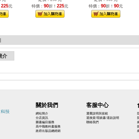
225
90
225
90
90
！
元
特價：
折！
元
特價：
折！
元
|
簡介
關於我們
客服中心
網站簡介
運費說明與規範
分店資訊
退換貨/瑕疵書/退款說明
圖書編目服務
聯絡我們
高中職教科書服務
政府出版品總經銷