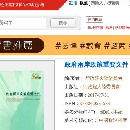
註冊
帳號
您千萬不要操作ATM提款機。
熱門搜尋
165防詐騙
蝦皮
幼兒園教
政府兩岸政策重要文件
編/著者：
行政院大陸委員會
出版社：
行政院大陸委員會
出版日期：
2017-07-31
ISBN：
9789860531534
參考分類(CAT)：
國家大事紀
參考分類(CIP)：
中國政治制度