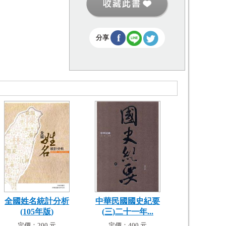
f
分享
全國姓名統計分析
中華民國國史紀要
(105年版)
(三)二十一年...
定價：200 元
定價：400 元