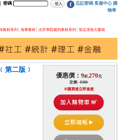
密碼
忘記密碼
客服中心
購
f
物車
保教材系列
海事教材
法官學院裁判教材系列
張志清海大書籍
﹝第二版﹞
優惠價：
9
270
折,
元
定價:
$300
※購買後立即進貨