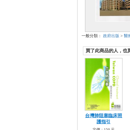
一般分類：
政府出版
>
醫
買了此商品的人，也買了.
台灣肺阻塞臨床照
護指引
定價：150 元