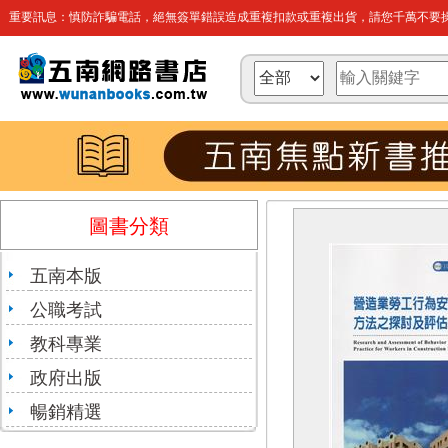
重要訊息：慎防詐騙電話，絕無簽單錯誤造成重複扣款或重複出貨，請您千萬不要操
圖書分類
五南本版
公職考試
教科專業
政府出版
暢銷精選