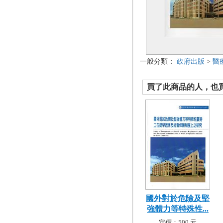
一般分類：
政府出版
>
醫
買了此商品的人，也買了.
國外對於危險及堅
強體力等特殊性...
定價：500 元