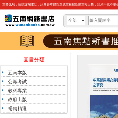
重要訊息：慎防詐騙電話，絕無簽單錯誤造成重複扣款或重複出貨，請您千萬不要操
圖書分類
五南本版
公職考試
教科專業
政府出版
暢銷精選