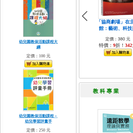
「協商劇場」在
館：藝術、科技
定價：380 元
幼兒園教保活動課程大
特價：
9
折！
342
綱
定價：100 元
教 科 專 
幼兒園教保活動課程－
幼兒學習評量手
定價：250 元