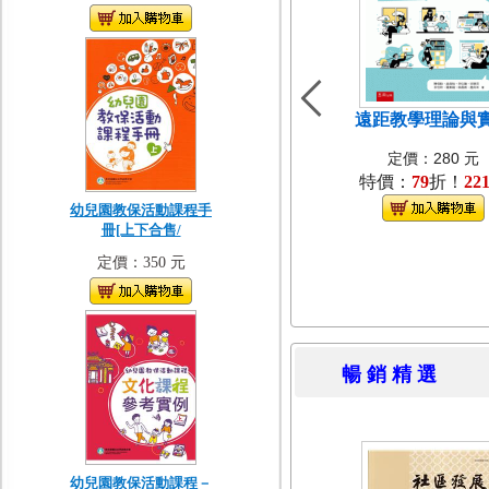
遠距教學理論與
定價：280 元
特價：
79
折！
22
幼兒園教保活動課程手
冊[上下合售/
定價：350 元
暢 銷 精 
幼兒園教保活動課程－