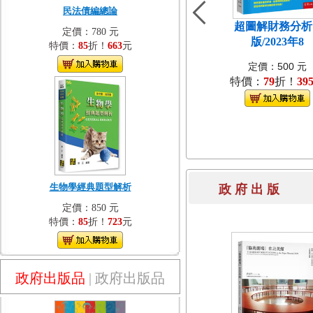
民法債編總論
超圖解財務分析[
定價：780 元
版/2023年8
特價：
85
折！
663
元
定價：500 元
特價：
79
折！
39
生物學經典題型解析
政 府 出 
定價：850 元
特價：
85
折！
723
元
政府出版品
|
政府出版品