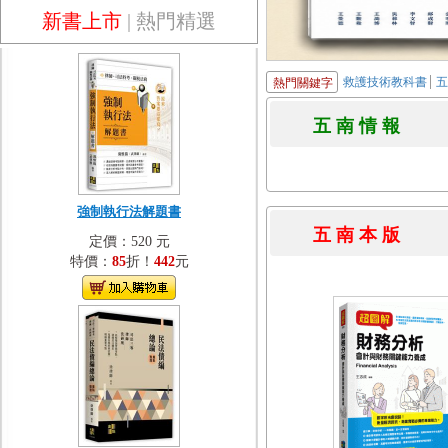
新書上市
|
熱門精選
救護技術教科書
熱門關鍵字
五 南 情 
強制執行法解題書
五 南 本 
定價：520 元
特價：
85
折！
442
元