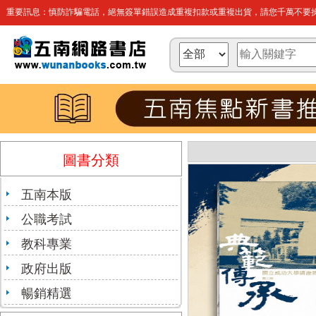
重要訊息：慎防詐騙電話，絕無簽單錯誤造成重複扣款或重複出貨，請您千萬不要操
圖書分類
五南本版
公職考試
教科專業
政府出版
暢銷精選