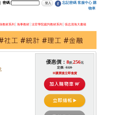
密碼
忘記密碼
客服中心
購
f
物車
保教材系列
海事教材
法官學院裁判教材系列
張志清海大書籍
優惠價：
8
256
折,
元
定價:
$320
意
※購買後立即進貨