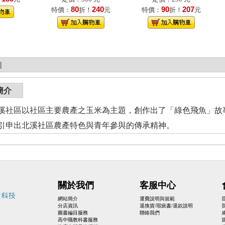
80
240
90
207
特價：
折！
元
特價：
折！
元
|
簡介
溪社區以社區主要農產之玉米為主題，創作出了「綠色飛魚」故
引申出北溪社區農產特色與青年參與的傳承精神。
關於我們
客服中心
網站簡介
運費說明與規範
分店資訊
退換貨/瑕疵書/退款說明
圖書編目服務
聯絡我們
高中職教科書服務