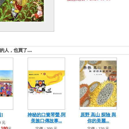
人，也買了....
]
神秘的口簧琴聲-阿
原野 高山 探險 與
美族口傳故事...
你的美麗...
 元
180
！
元
定價：300 元
定價：230 元