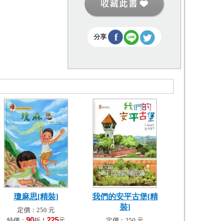
f
分享
瓊麻思[精裝]
我們的安平古堡[精
裝]
定價：250 元
90
225
特價：
折！
元
定價：250 元