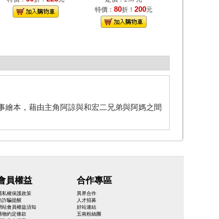
80
200
特價：
折！
元
事繪本，藉由主角阿諒與和宏二兄弟與阿媽之間
會員權益
合作專區
隱私權保護政策
異界合作
防詐騙提醒
人才招募
網站會員權益須知
好站連結
購物約定條款
五南粉絲團