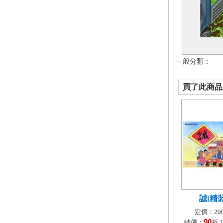
一般分類：
買了此商品的
誠[精裝
定價：200
90
特價：
折