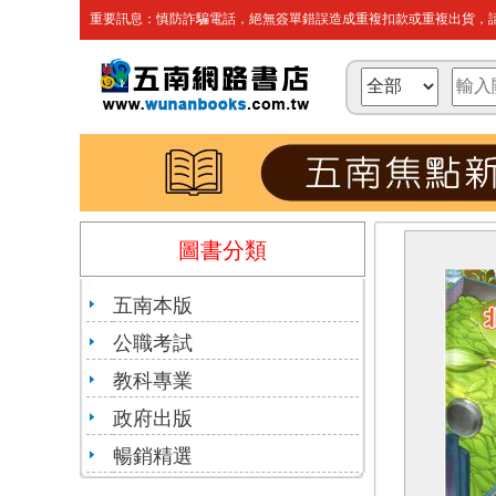
重要訊息：慎防詐騙電話，絕無簽單錯誤造成重複扣款或重複出貨，請
圖書分類
五南本版
公職考試
教科專業
政府出版
暢銷精選