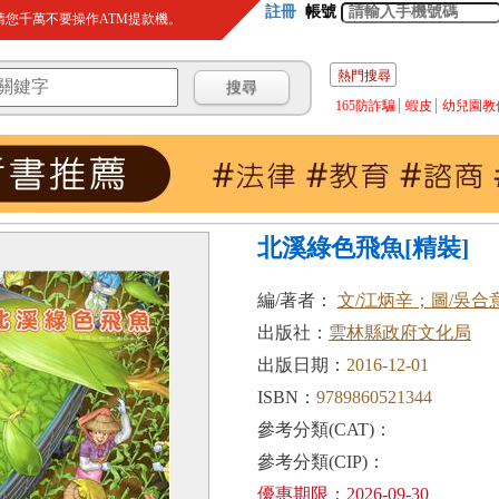
註冊
帳號
您千萬不要操作ATM提款機。
熱門搜尋
165防詐騙
蝦皮
幼兒園教
北溪綠色飛魚[精裝]
編/著者：
文/江炳辛；圖/吳合
出版社：
雲林縣政府文化局
出版日期：
2016-12-01
ISBN：
9789860521344
參考分類(CAT)：
參考分類(CIP)：
優惠期限：2026-09-30