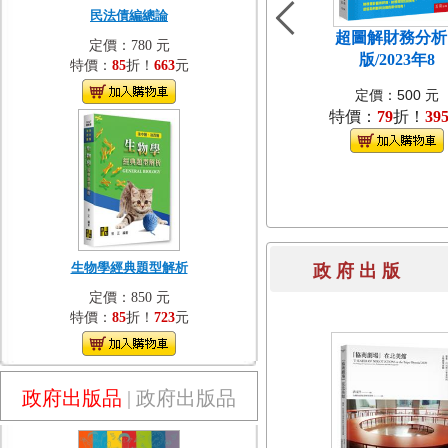
民法債編總論
超圖解財務分析[
定價：780 元
版/2023年8
特價：
85
折！
663
元
定價：500 元
特價：
79
折！
39
生物學經典題型解析
政 府 出 
定價：850 元
特價：
85
折！
723
元
政府出版品
|
政府出版品