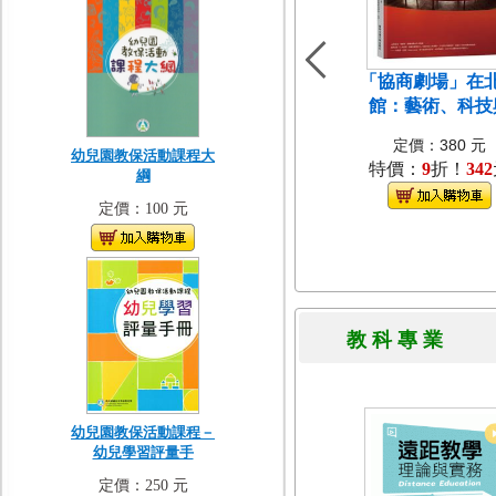
「協商劇場」在
館：藝術、科技
定價：380 元
幼兒園教保活動課程大
特價：
9
折！
342
綱
定價：100 元
教 科 專 
幼兒園教保活動課程－
幼兒學習評量手
定價：250 元