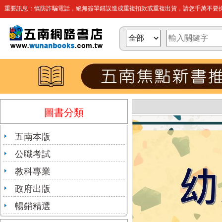
重要訊息：慎防詐騙電話，絕無簽單錯誤造成重複扣款或重複出貨，請您千萬不要操
圖書分類
五南本版
公職考試
教科專業
政府出版
暢銷精選