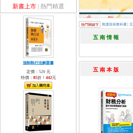
新書上市
|
熱門精選
救護技術教科書
熱門關鍵字
五 南 情 
強制執行法解題書
五 南 本 
定價：520 元
特價：
85
折！
442
元