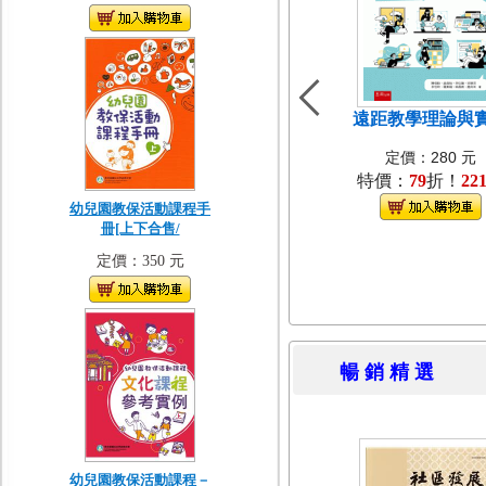
遠距教學理論與
定價：280 元
特價：
79
折！
22
幼兒園教保活動課程手
冊[上下合售/
定價：350 元
暢 銷 精 
幼兒園教保活動課程－