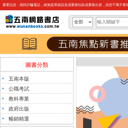
重要訊息：慎防詐騙電話，絕無簽單錯誤造成重複扣款或重複出貨，請您千萬不要操
圖書分類
五南本版
公職考試
教科專業
政府出版
暢銷精選