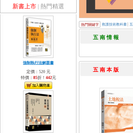
新書上市
|
熱門精選
救護技術教科書
熱門關鍵字
五 南 情 
強制執行法解題書
五 南 本 
定價：520 元
特價：
85
折！
442
元