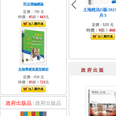
民法債編總論
土地稅法[5版/202
定價：780 元
月/3
特價：
85
折！
663
元
定價：520 元
特價：
9
折！
468
生物學經典題型解析
政 府 出 
定價：850 元
特價：
85
折！
723
元
政府出版品
|
政府出版品