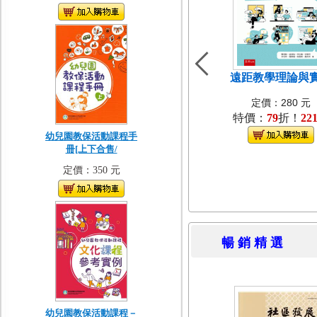
遠距教學理論與
定價：280 元
特價：
79
折！
22
幼兒園教保活動課程手
冊[上下合售/
定價：350 元
暢 銷 精 
幼兒園教保活動課程－