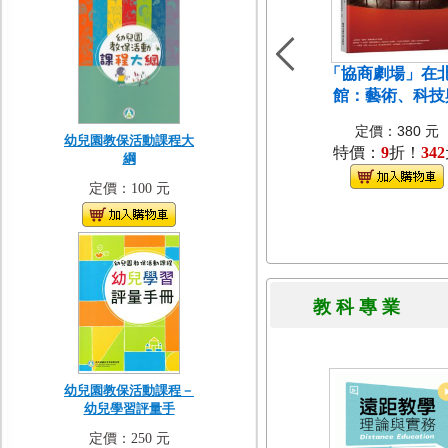
「協商劇場」在
館：藝術、科技
定價：380 元
幼兒園教保活動課程大
特價：
9
折！
342
綱
定價：100 元
教 科 專 
幼兒園教保活動課程－
幼兒學習評量手
定價：250 元