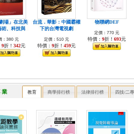
劇場」在北美
台流．華影：中國霸權
物聯網DEF
藝術、科技與
下的台灣電視劇
定價：770 元
特價：
9
折！
693
元
：380 元
定價：510 元
：
9
折！
342
元
特價：
9
折！
459
元
專 業
教育
商學排行榜
法律排行榜
四技/二