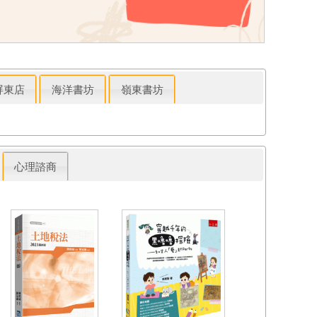
屏東店
海洋書坊
嶺東書坊
心理諮商
我的媽媽是救火
火場的女消