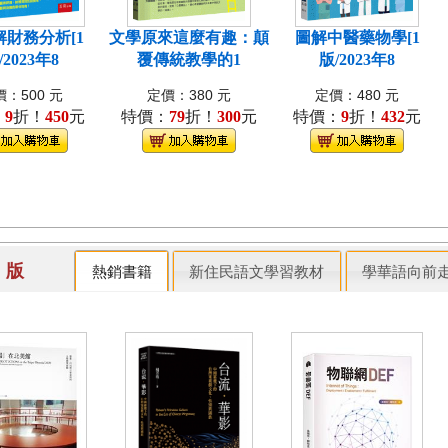
解財務分析[1
文學原來這麼有趣：顛
圖解中醫藥物學[1
/2023年8
覆傳統教學的1
版/2023年8
：500 元
定價：380 元
定價：480 元
：
9
折！
450
元
特價：
79
折！
300
元
特價：
9
折！
432
元
出 版
熱銷書籍
新住民語文學習教材
學華語向前