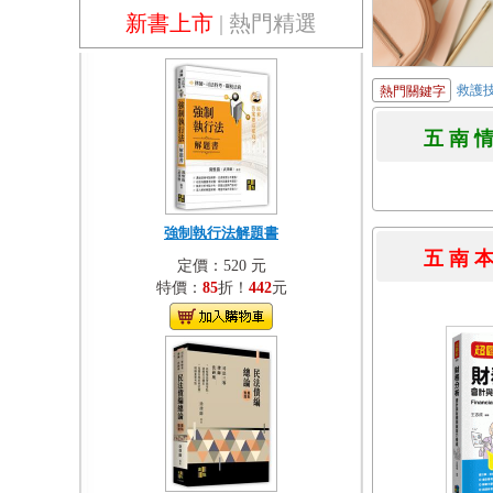
新書上市
|
熱門精選
救護
熱門關鍵字
五 南 
強制執行法解題書
五 南 
定價：520 元
特價：
85
折！
442
元