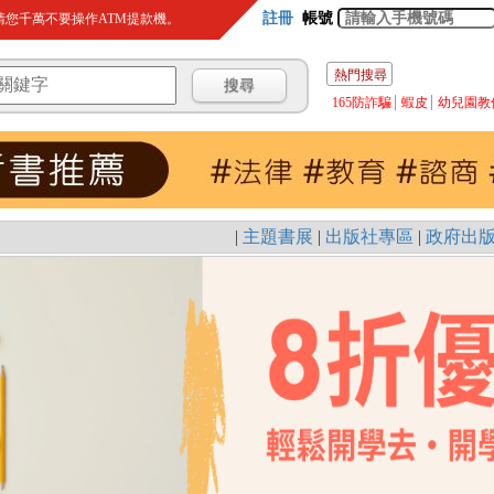
註冊
帳號
您千萬不要操作ATM提款機。
熱門搜尋
165防詐騙
蝦皮
幼兒園教
|
主題書展
|
出版社專區
|
政府出