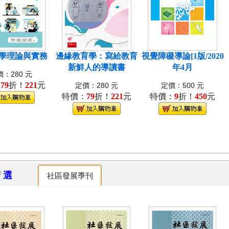
學理論與實務
邊緣教育學：寫給教育
視覺障礙導論[1版/2020
新鮮人的導讀書
年4月
：280 元
：
79
折！
221
元
定價：280 元
定價：500 元
特價：
79
折！
221
元
特價：
9
折！
450
元
精 選
社區發展季刊