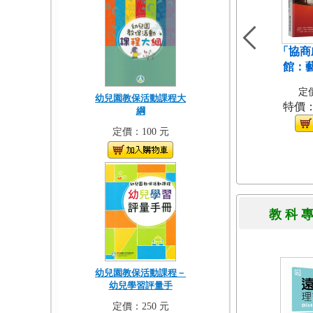
「協商
館：
定價
幼兒園教保活動課程大
特價
綱
定價：100 元
教 科 
幼兒園教保活動課程－
幼兒學習評量手
定價：250 元