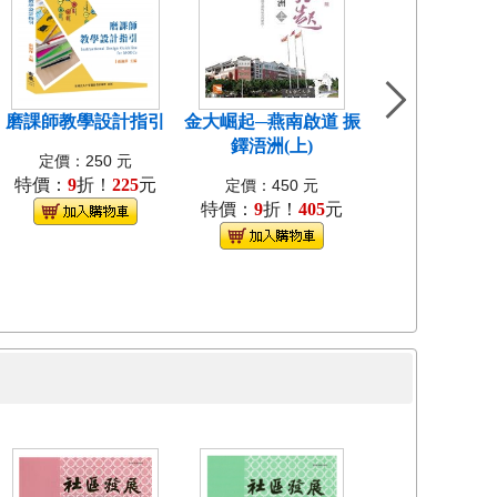
磨課師教學設計指引
金大崛起─燕南啟道 振
中國近代教會大
鐸浯洲(上)
考試研究[1
定價：250 元
特價：
9
折！
225
元
定價：400
定價：450 元
特價：
9
折！
405
元