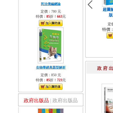
民法債編總論
超圖
定價：780 元
版
特價：
85
折！
663
元
定價
特價
生物學經典題型解析
政 府 
定價：850 元
特價：
85
折！
723
元
政府出版品
|
政府出版品