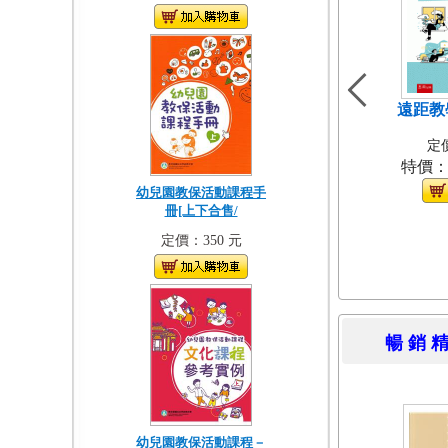
遠距教
定價
特價
幼兒園教保活動課程手
冊[上下合售/
定價：350 元
暢 銷 
幼兒園教保活動課程－