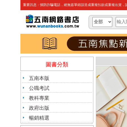
重要訊息：慎防詐騙電話，絕無簽單錯誤造成重複扣款或重複出貨，請
圖書分類
五南本版
公職考試
教科專業
政府出版
暢銷精選