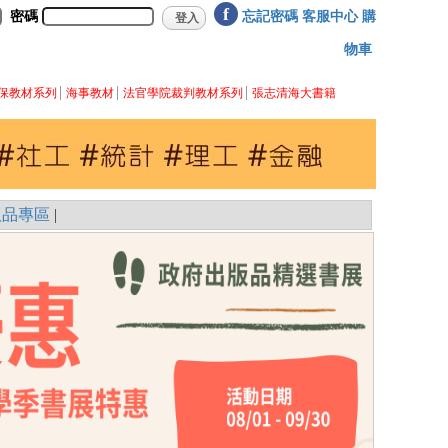
f
密碼
忘記密碼
客服中心
購
物車
保教材系列
海事教材
法官學院裁判教材系列
張志清海大書籍
版品專區
|