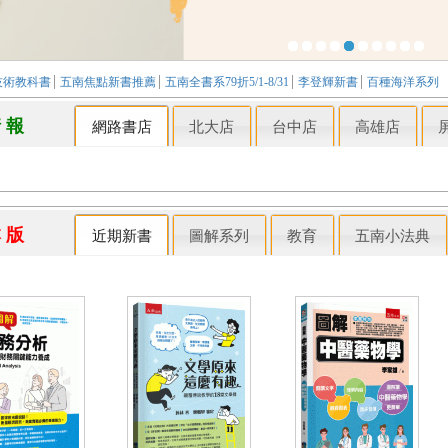
技術教科書
五南焦點新書推薦
五南全書系79折5/1-8/31
李登輝新書
百種海洋系列
情 報
網路書店
北大店
台中店
高雄店
本 版
近期新書
圖解系列
教育
五南小法典