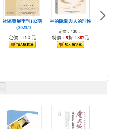
社區發展季刊182期
神的隱匿與人的理性
島嶼食紀[3本不
（2023/0
裝]
定價：430 元
定價：150 元
特價：
9
折！
387
元
定價：1280
特價：
9
折！
1
專